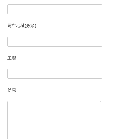
電郵地址(必須)
主題
信息