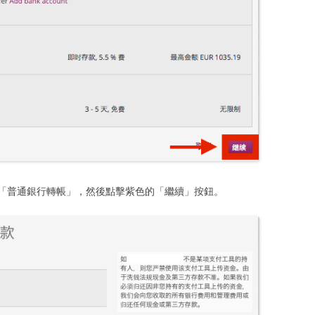
「普通銀行轉帳」，然後點擊紫色的「繼續」按鈕。