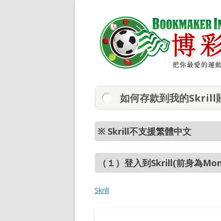
如何存款到我的Skrill
※ Skrill不支援繁體中文
（１）登入到Skrill(前身為Mone
Skrill