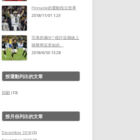
Pinnacle的運動投注世界
2018/11/01 1:23
完美的滿分? 或許這個線上
賭盤商這是如此…
2018/6/30 13:28
按運動列出的文章
回顧
(10)
按月份列出的文章
December 2018
(2)
November 2018
(2)