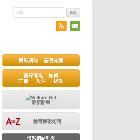
搜
尋:
博彩網站：基礎知識
循序漸進：如何
註冊 → 投注 → 提款
最新賠率
體育博彩術語
博彩網站列表