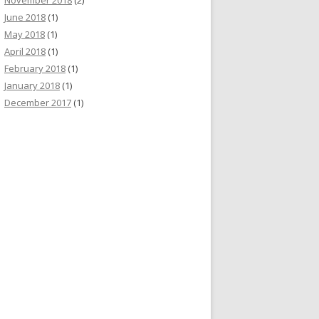
June 2018
(1)
May 2018
(1)
April 2018
(1)
February 2018
(1)
January 2018
(1)
December 2017
(1)