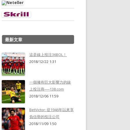
最新文章
這是線上投注36BOL！
2018/12/22 1:31
一個擁有巨大影響力的線
上投注商──138.com
2018/12/06 11:59
BetVictor: 從1946年以來享
負信譽的投注公司
2018/11/09 1:50