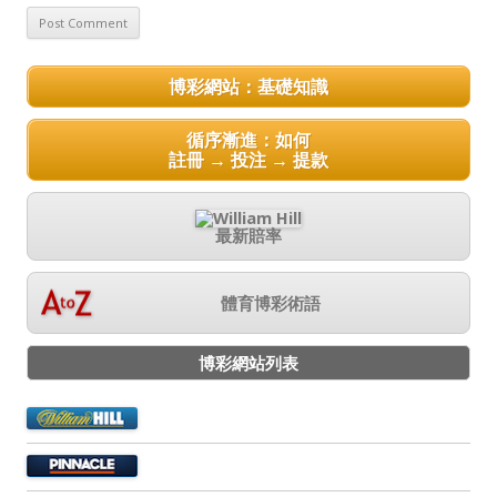
博彩網站：基礎知識
循序漸進：如何
註冊 → 投注 → 提款
最新賠率
體育博彩術語
博彩網站列表