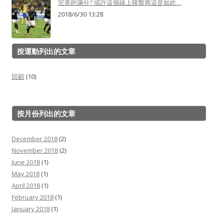
完美的滿分? 或許這個線上賭盤商這是如此…
2018/6/30 13:28
按運動列出的文章
回顧
(10)
按月份列出的文章
December 2018
(2)
November 2018
(2)
June 2018
(1)
May 2018
(1)
April 2018
(1)
February 2018
(1)
January 2018
(1)