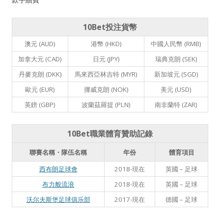
10Bet投注貨幣
澳元 (AUD)
港幣 (HKD)
中國人民幣 (RMB)
加拿大元 (CAD)
日元 (JPY)
瑞典克朗 (SEK)
丹麥克朗 (DKK)
馬來西亞林吉特 (MYR)
新加坡元 (SGD)
歐元 (EUR)
挪威克朗 (NOK)
美元 (USD)
英鎊 (GBP)
波蘭茲羅提 (PLN)
南非蘭特 (ZAR)
10Bet職業體育贊助記錄
聯賽名稱・隊伍名稱
年份
體育項目
西布朗足球會
2018-現在
英國 – 足球
布力般流浪
2018-現在
英國 – 足球
沃尔夫斯堡足球俱乐部
2017-現在
德國 – 足球