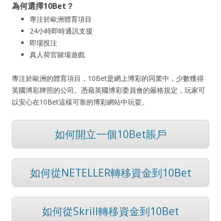
為何選擇10Bet？
專注於歐洲體育項目
24小時即時通訊支援
即場投注
真人荷官賭場遊戲
專注於歐洲的體育項目，10Bet是網上博彩的同業中，少數獲得
英國博彩牌照的公司。憑藉英國博彩委員會的嚴格規定，玩家可
以安心在10Bet這樣可靠的博彩網站中玩耍。
如何開立一個10Bet賬戶
如何從NETELLER轉移資金到10Bet
如何從Skrill轉移資金到10Bet