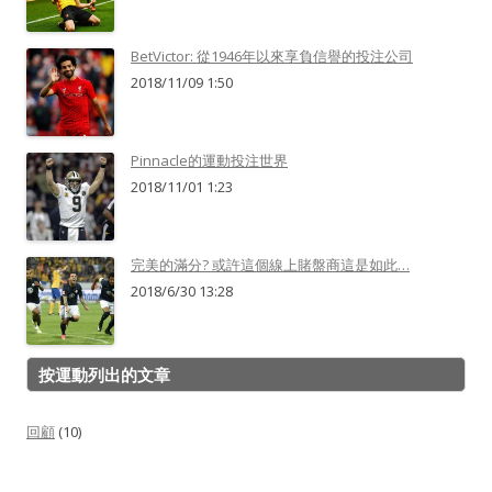
BetVictor: 從1946年以來享負信譽的投注公司
2018/11/09 1:50
Pinnacle的運動投注世界
2018/11/01 1:23
完美的滿分? 或許這個線上賭盤商這是如此…
2018/6/30 13:28
按運動列出的文章
回顧
(10)