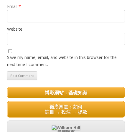
Email
*
Website
Save my name, email, and website in this browser for the
next time I comment.
博彩網站：基礎知識
循序漸進：如何
註冊 → 投注 → 提款
最新賠率