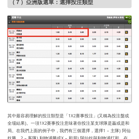
（７）亞洲版選單：選擇投注類型
其中最容易理解的投注類型是「1X2賽事投注」(又稱為投注盤或
全場結果)。一項1X2賽事投注意味著你投注某支球隊是贏或是和
局。在我們上面的例子中，我們有三個選擇，選擇1 – 主隊) 阿仙
奴勝，2 – 客隊) 利物浦勝或X – 和局) 阿仙奴與利物浦打和。在