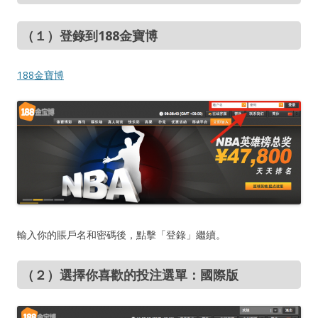
（１）登錄到188金寶博
188金寶博
輸入你的賬戶名和密碼後，點擊「登錄」繼續。
（２）選擇你喜歡的投注選單：國際版