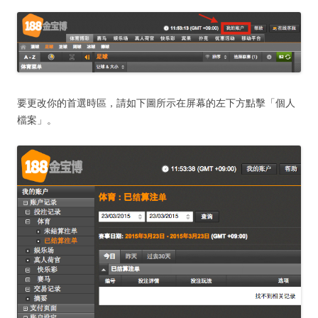
要更改你的首選時區，請如下圖所示在屏幕的左下方點擊「個人
檔案」。