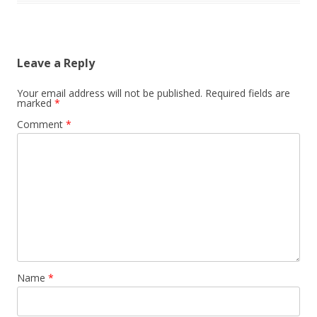
Leave a Reply
Your email address will not be published.
Required fields are
marked
*
Comment
*
Name
*