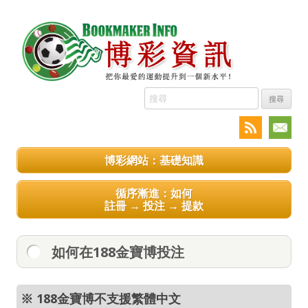
搜
尋:
博彩網站：基礎知識
循序漸進：如何
註冊 → 投注 → 提款
如何在188金寶博投注
※ 188金寶博不支援繁體中文