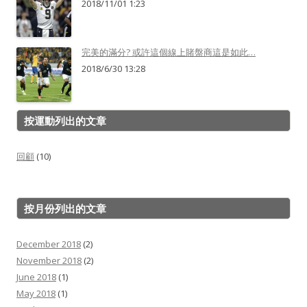
2018/11/01 1:23
完美的滿分? 或許這個線上賭盤商這是如此…
2018/6/30 13:28
按運動列出的文章
回顧
(10)
按月份列出的文章
December 2018
(2)
November 2018
(2)
June 2018
(1)
May 2018
(1)