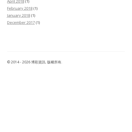
April 2018
(1)
February 2018
(1)
January 2018
(1)
December 2017
(1)
© 2014 - 2026 博彩資訊. 版權所有.