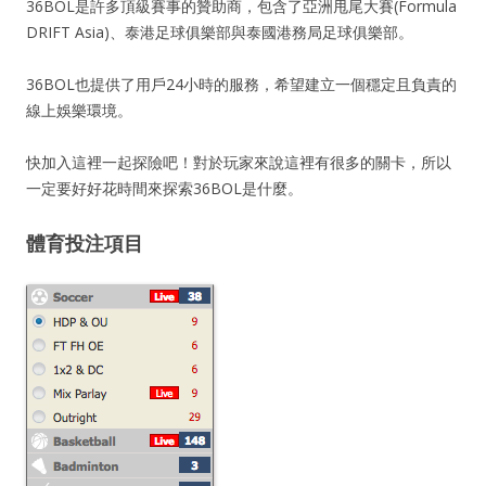
36BOL是許多頂級賽事的贊助商，包含了亞洲甩尾大賽(Formula
DRIFT Asia)、泰港足球俱樂部與泰國港務局足球俱樂部。
36BOL也提供了用戶24小時的服務，希望建立一個穩定且負責的
線上娛樂環境。
快加入這裡一起探險吧！對於玩家來說這裡有很多的關卡，所以
一定要好好花時間來探索36BOL是什麼。
體育投注項目