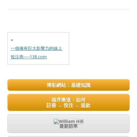
Post navigation
«
一個擁有巨大影響力的線上
投注商──138.com
博彩網站：基礎知識
循序漸進：如何
註冊 → 投注 → 提款
最新賠率