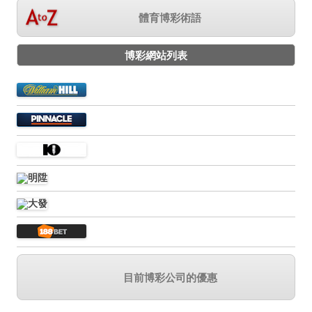
體育博彩術語
博彩網站列表
目前博彩公司的優惠