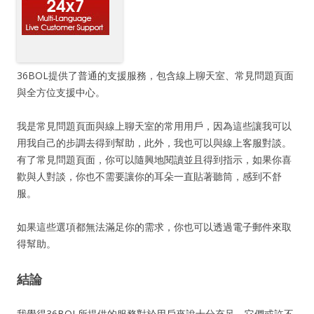
36BOL提供了普通的支援服務，包含線上聊天室、常見問題頁面
與全方位支援中心。
我是常見問題頁面與線上聊天室的常用用戶，因為這些讓我可以
用我自己的步調去得到幫助，此外，我也可以與線上客服對談。
有了常見問題頁面，你可以隨興地閱讀並且得到指示，如果你喜
歡與人對談，你也不需要讓你的耳朵一直貼著聽筒，感到不舒
服。
如果這些選項都無法滿足你的需求，你也可以透過電子郵件來取
得幫助。
結論
我覺得36BOL所提供的服務對於用戶來說十分充足，它們或許不