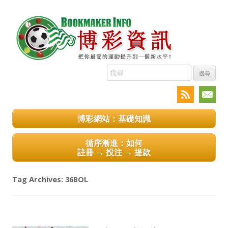
搜
尋:
博彩網站：基礎知識
循序漸進：如何
註冊 → 投注 → 提款
Tag Archives:
36BOL