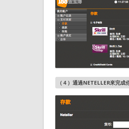
（４）通過NETELLER來完成