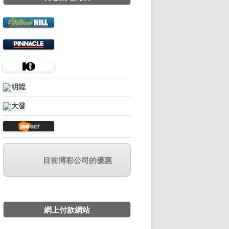
目前博彩公司的優惠
網上付款網站