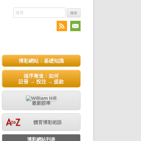
搜
尋:
博彩網站：基礎知識
循序漸進：如何
註冊 → 投注 → 提款
最新賠率
體育博彩術語
博彩網站列表