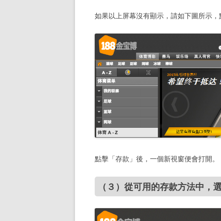
如果以上屏幕沒有顯示，請如下圖所示，
點擊「存款」後，一個新視窗便會打開。
（３）從可用的存款方法中，選擇