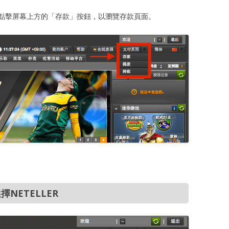
點擊屏幕上方的「存款」按鈕，以瀏覽存款頁面。
NETELLER