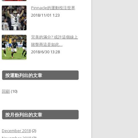
Pinnacle的運動投注世界
2018/11/01 1:23
完美的滿分? 或許這個線上
賭盤商這是如此…
2018/6/30 13:28
按運動列出的文章
回顧
(10)
按月份列出的文章
December 2018
(2)
November 2018
(2)