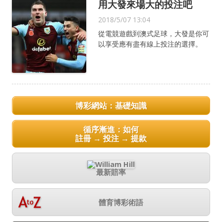
用大發來場大的投注吧
2018/5/07 13:04
從電競遊戲到澳式足球，大發是你可
以享受應有盡有線上投注的選擇。
博彩網站：基礎知識
循序漸進：如何
註冊 → 投注 → 提款
最新賠率
體育博彩術語