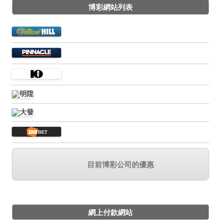
博彩網站列表
目前博彩公司的優惠
網上付款網站