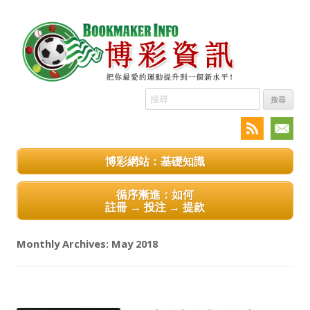
搜
尋:
博彩網站：基礎知識
循序漸進：如何
註冊 → 投注 → 提款
Monthly Archives:
May 2018