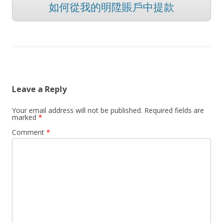
如何從我的明陞賬戶中提款
Leave a Reply
Your email address will not be published.
Required fields are
marked
*
Comment
*