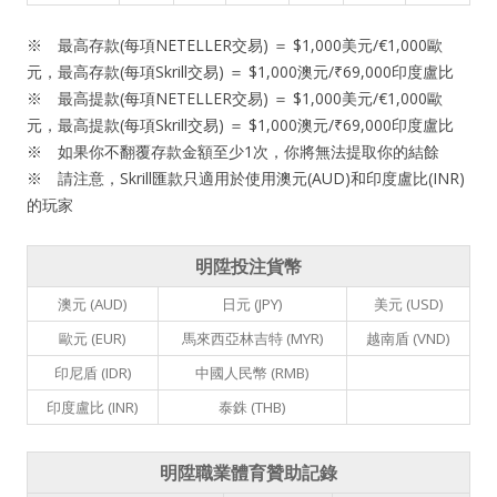
※ 最高存款(每項NETELLER交易) ＝ $1,000美元/€1,000歐
元，最高存款(每項Skrill交易) ＝ $1,000澳元/₹69,000印度盧比
※ 最高提款(每項NETELLER交易) ＝ $1,000美元/€1,000歐
元，最高提款(每項Skrill交易) ＝ $1,000澳元/₹69,000印度盧比
※ 如果你不翻覆存款金額至少1次，你將無法提取你的結餘
※ 請注意，Skrill匯款只適用於使用澳元(AUD)和印度盧比(INR)
的玩家
明陞投注貨幣
澳元 (AUD)
日元 (JPY)
美元 (USD)
歐元 (EUR)
馬來西亞林吉特 (MYR)
越南盾 (VND)
印尼盾 (IDR)
中國人民幣 (RMB)
印度盧比 (INR)
泰銖 (THB)
明陞職業體育贊助記錄