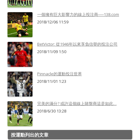
一個擁有巨大影響力的線上投注商──138.com
2018/12/06 11:59
BetVictor: 從1946年以來享負信譽的投注公司
2018/11/09 1:50
Pinnacle的運動投注世界
2018/11/01 1:23
完美的滿分? 或許這個線上賭盤商這是如此…
2018/6/30 13:28
按運動列出的文章