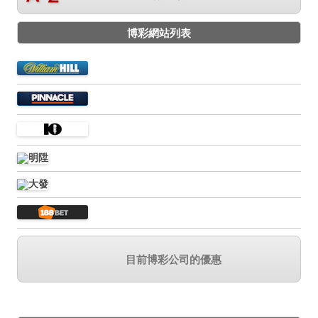
博彩網站列表
目前博彩公司的優惠