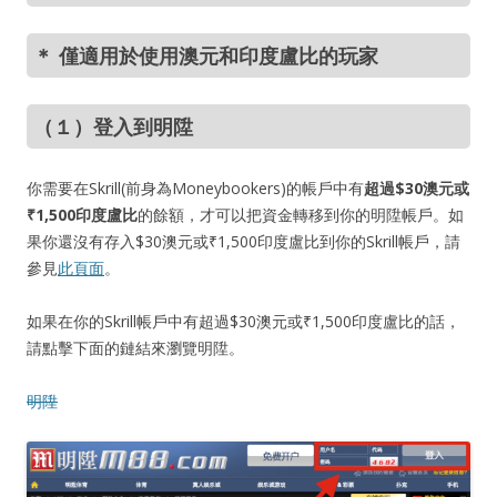
＊ 僅適用於使用澳元和印度盧比的玩家
（１）登入到明陞
你需要在Skrill(前身為Moneybookers)的帳戶中有
超過$30澳元或
₹1,500印度盧比
的餘額，才可以把資金轉移到你的明陞帳戶。如
果你還沒有存入$30澳元或₹1,500印度盧比到你的Skrill帳戶，請
參見
此頁面
。
如果在你的Skrill帳戶中有超過$30澳元或₹1,500印度盧比的話，
請點擊下面的鏈結來瀏覽明陞。
明陞