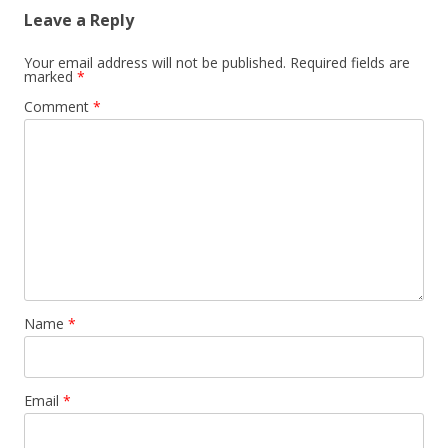
Leave a Reply
Your email address will not be published.
Required fields are
marked
*
Comment
*
Name
*
Email
*