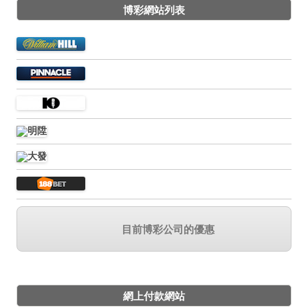
博彩網站列表
目前博彩公司的優惠
網上付款網站