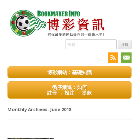
搜
尋:
博彩網站：基礎知識
循序漸進：如何
註冊 → 投注 → 提款
Monthly Archives:
June 2018