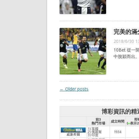
完美的滿
2018/6/30 1
10Bet 
中脫穎而出
Post navigation
←
Older posts
博彩資訊的精
前3
即
成立時間
熱門市場
(
●
表示2
1) 英國
2) 俄羅斯
1934
威廉希爾
3) 印度