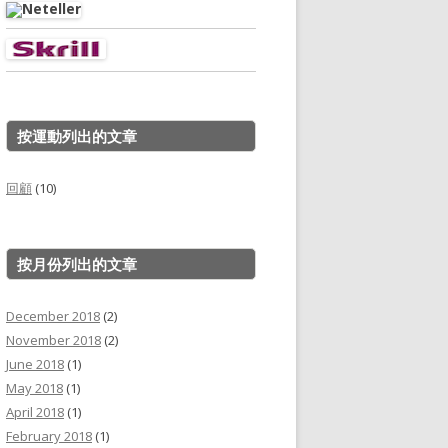
按運動列出的文章
回顧
(10)
按月份列出的文章
December 2018
(2)
November 2018
(2)
June 2018
(1)
May 2018
(1)
April 2018
(1)
February 2018
(1)