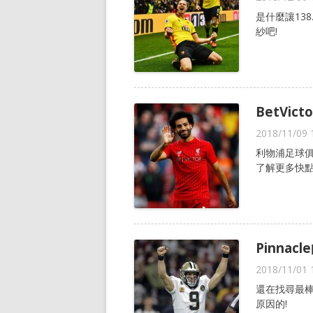
是什麼讓13
紗吧!
BetVi
2018/11/09 
利物浦足球俱
了解更多快點
Pinna
2018/11/01 
還在找尋最棒
原因的!