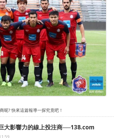
注商呢? 快來這篇報導一探究竟吧！
大影響力的線上投注商──138.com
11:59