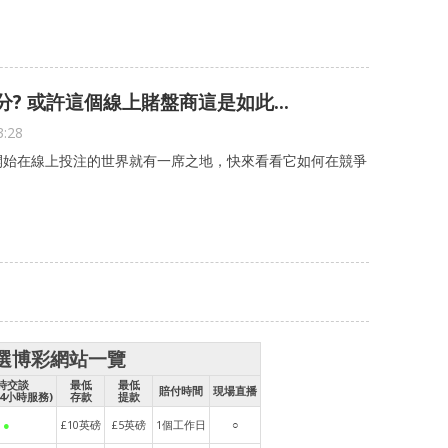
分? 或許這個線上賭盤商這是如此…
3:28
從一開始在線上投注的世界就有一席之地，快來看看它如何在競爭
。
選博彩網站一覽
時交談
最低
最低
賠付時間
現場直播
4小時服務)
存款
提款
●
£10英磅
£5英磅
1個工作日
○