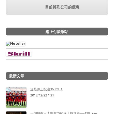
目前博彩公司的優惠
網上付款網站
最新文章
這是線上投注36BOL！
2018/12/22 1:31
一個擁有巨大影響力的線上投注商──138.com