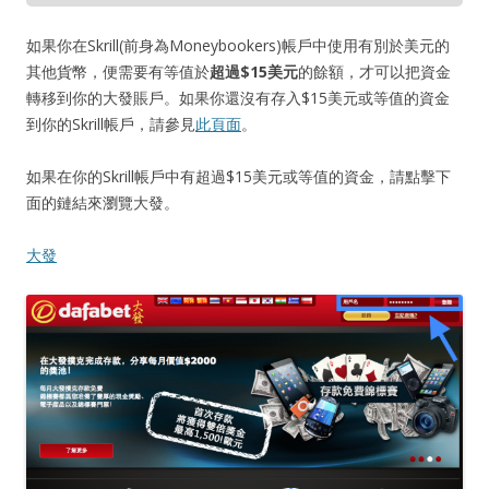
如果你在Skrill(前身為Moneybookers)帳戶中使用有別於美元的
其他貨幣，便需要有等值於
超過$15美元
的餘額，才可以把資金
轉移到你的大發賬戶。如果你還沒有存入$15美元或等值的資金
到你的Skrill帳戶，請參見
此頁面
。
如果在你的Skrill帳戶中有超過$15美元或等值的資金，請點擊下
面的鏈結來瀏覽大發。
大發