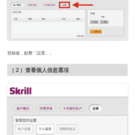
登錄後，點擊「設置」。
（２）查看個人信息選項