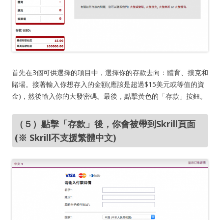
首先在3個可供選擇的項目中，選擇你的存款去向：體育、撲克和
賭場。接著輸入你想存入的金額(應該是超過$15美元或等值的資
金)，然後輸入你的大發密碼。最後，點擊黃色的「存款」按鈕。
（５）點擊「存款」後，你會被帶到Skrill頁面
(※ Skrill不支援繁體中文)