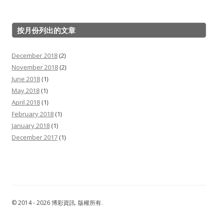
按月份列出的文章
December 2018
(2)
November 2018
(2)
June 2018
(1)
May 2018
(1)
April 2018
(1)
February 2018
(1)
January 2018
(1)
December 2017
(1)
© 2014 - 2026 博彩資訊. 版權所有.