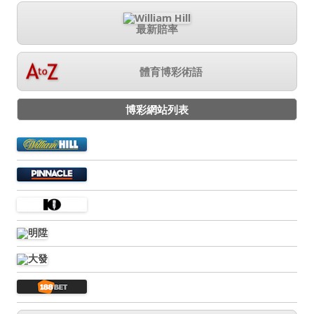
最新賠率
體育博彩術語
博彩網站列表