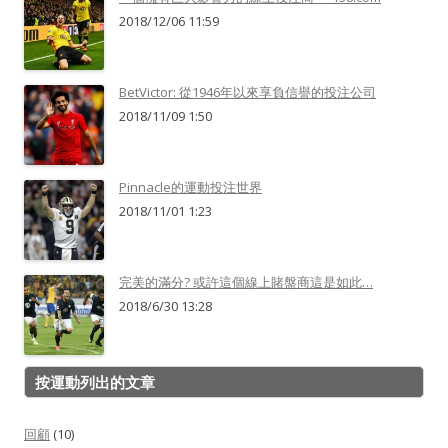
2018/12/06 11:59
BetVictor: 從1946年以來享負信譽的投注公司
2018/11/09 1:50
Pinnacle的運動投注世界
2018/11/01 1:23
完美的滿分? 或許這個線上賭盤商這是如此…
2018/6/30 13:28
按運動列出的文章
回顧
(10)