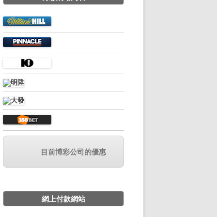
目前博彩公司的優惠
網上付款網站