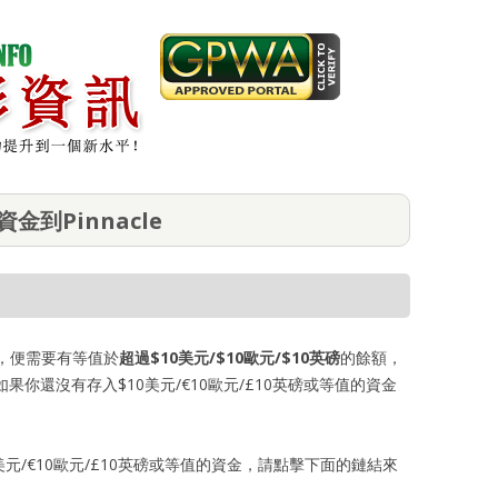
金到Pinnacle
幣，便需要有等值於
超過$10美元/$10歐元/$10英磅
的餘額，
如果你還沒有存入$10美元/€10歐元/£10英磅或等值的資金
0美元/€10歐元/£10英磅或等值的資金，請點擊下面的鏈結來