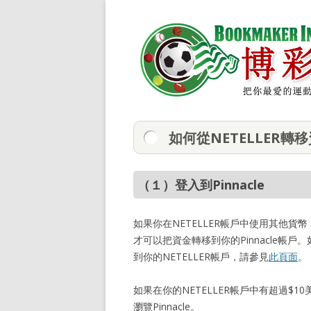
如何從NETELLER轉移資
（１）登入到Pinnacle
如果你在NETELLER帳戶中使用其他貨
才可以把資金轉移到你的Pinnacle帳戶。
到你的NETELLER帳戶，請參見
此頁面
。
如果在你的NETELLER帳戶中有超過$1
瀏覽Pinnacle。