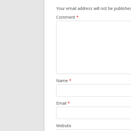
Your email address will not be published
Comment
*
Name
*
Email
*
Website