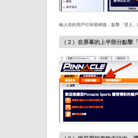
輸入你的用戶ID和密碼後，點擊「登入」
（２）在屏幕的上半部分點擊「