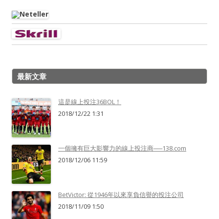
最新文章
這是線上投注36BOL！
2018/12/22 1:31
一個擁有巨大影響力的線上投注商──138.com
2018/12/06 11:59
BetVictor: 從1946年以來享負信譽的投注公司
2018/11/09 1:50