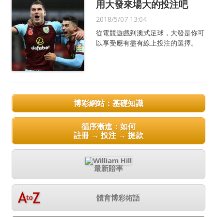
用大發來場大的投注吧
2018/5/07 13:04
從電競遊戲到澳式足球，大發是你可
以享受應有盡有線上投注的選擇。
博彩網站：基礎知識
循序漸進：如何
註冊 → 投注 → 提款
最新賠率
體育博彩術語