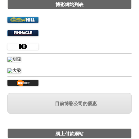
博彩網站列表
目前博彩公司的優惠
網上付款網站