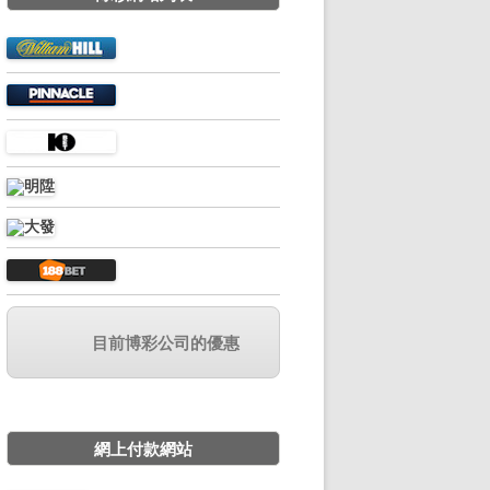
目前博彩公司的優惠
網上付款網站