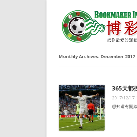
Monthly Archives:
December 2017
365天都
2017/12/17 
想知道有關線