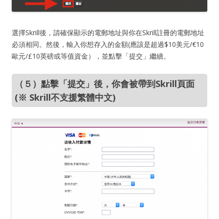
選擇Skrill後，請確保顯示的電郵地址與你在Skrill註冊的電郵地址
必須相同。然後，輸入你想存入的金額(應該是超過$10美元/€10
歐元/£10英磅或等值資金），並點擊「提交」繼續。
（５）點擊「提交」後，你會被帶到Skrill頁面
(※ Skrill不支援繁體中文)