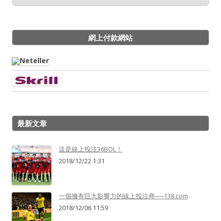
網上付款網站
最新文章
這是線上投注36BOL！
2018/12/22 1:31
一個擁有巨大影響力的線上投注商──138.com
2018/12/06 11:59