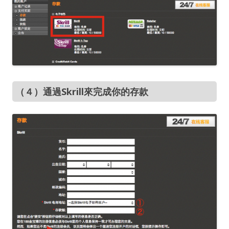
（４）通過Skrill來完成你的存款