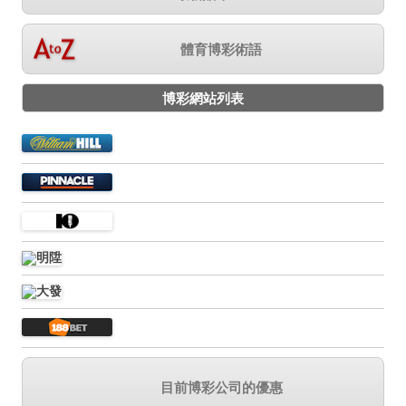
體育博彩術語
博彩網站列表
目前博彩公司的優惠