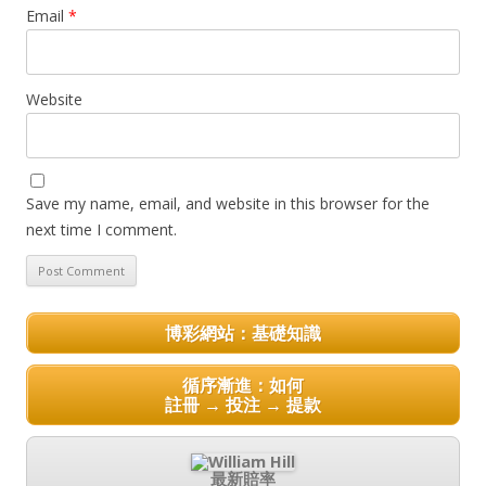
Email
*
Website
Save my name, email, and website in this browser for the
next time I comment.
博彩網站：基礎知識
循序漸進：如何
註冊 → 投注 → 提款
最新賠率