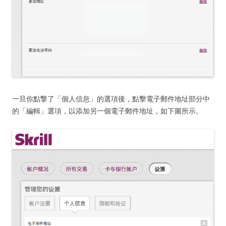
一旦你點撃了「個人信息」的選項後，點擊電子郵件地址部分中
的「編輯」選項，以添加另一個電子郵件地址，如下圖所示。