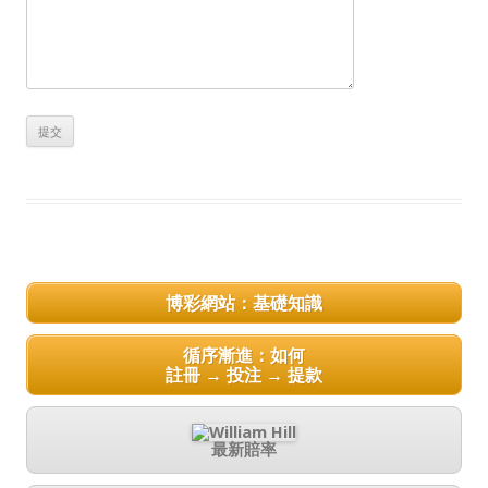
博彩網站：基礎知識
循序漸進：如何
註冊 → 投注 → 提款
最新賠率