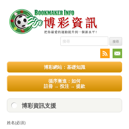
搜
尋:
博彩網站：基礎知識
循序漸進：如何
註冊 → 投注 → 提款
博彩資訊支援
姓名(必須)