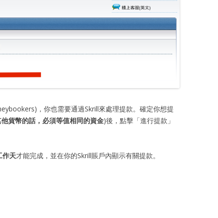
eybookers)，你也需要通過Skrill來處理提款。確定你想提
其他貨幣的話，必須等值相同的資金
)後，點擊「進行提款」
工作天
才能完成，並在你的Skrill賬戶內顯示有關提款。