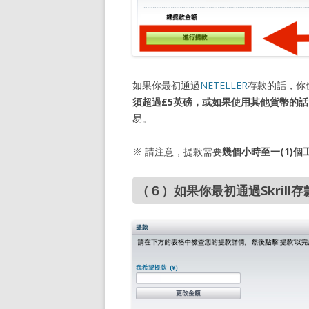
如果你最初通過
NETELLER
存款的話，你也
須超過£5英磅，或如果使用其他貨幣的
易。
※ 請注意，提款需要
幾個小時至一(1)個
（６）如果你最初通過Skrill存