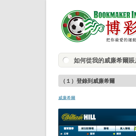
如何從我的威廉希爾賬
（１）登錄到威廉希爾
威廉希爾