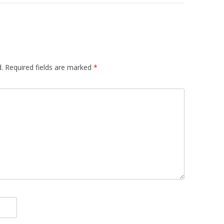
.
Required fields are marked
*