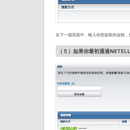
在下一個頁面中，輸入你想提取的金額，
（５）如果你最初通過NETELL