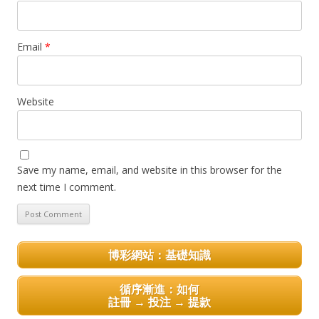
Email
*
Website
Save my name, email, and website in this browser for the
next time I comment.
博彩網站：基礎知識
循序漸進：如何
註冊 → 投注 → 提款