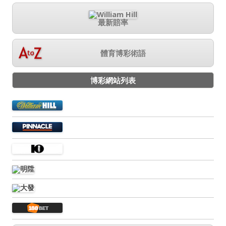
最新賠率
體育博彩術語
博彩網站列表