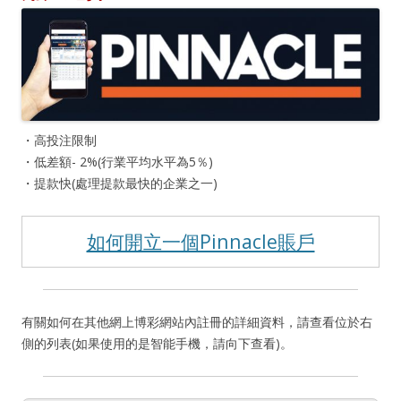
・高投注限制
・低差額- 2%(行業平均水平為5％)
・提款快(處理提款最快的企業之一)
如何開立一個Pinnacle賬戶
有關如何在其他網上博彩網站內註冊的詳細資料，請查看位於右
側的列表(如果使用的是智能手機，請向下查看)。