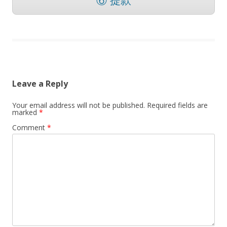
Leave a Reply
Your email address will not be published.
Required fields are
marked
*
Comment
*