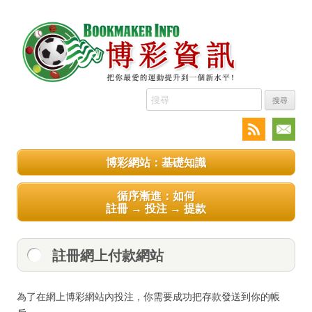
搜
尋:
博彩網站：基礎知識
循序漸進：如何
註冊 → 投注 → 提款
註冊網上付款網站
為了在網上博彩網站內投注，你需要成功把存款發送到你的帳