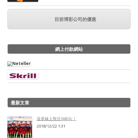
目前博彩公司的優惠
網上付款網站
最新文章
這是線上投注36BOL！
2018/12/22 1:31