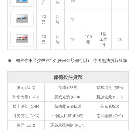
元
時
50
即
無
元
時
1個
50
即
100
無
工作
無
元
時
元
日
※ 如果你不至少投注1次(任何金額都可以)，你將無法提取餘額
偉德投注貨幣
澳元 (AUD)
英鎊 (GBP)
瑞典克朗 (SEK)
加拿大元 (CAD)
挪威克朗 (NOK)
新加坡元 (SGD)
瑞士法郎 (CHF)
新西蘭元 (NZD)
美元 (USD)
丹麥克朗 (DKK)
中國人民幣 (RMB)
南非蘭特 (ZAR)
歐元 (EUR)
羅馬尼亞列伊 (RON)