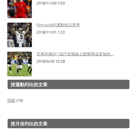
2018/11/09 1:50
Pinnacle的運動投注世界
2018/11/01 1:23
完美的滿分? 或許這個線上賭盤商這是如此…
2018/6/30 13:28
按運動列出的文章
回顧
(10)
按月份列出的文章