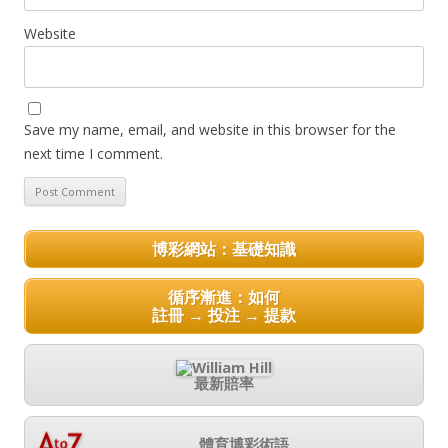
Website
Save my name, email, and website in this browser for the
next time I comment.
博彩網站：基礎知識
循序漸進：如何
註冊 → 投注 → 提款
最新賠率
體育博彩術語