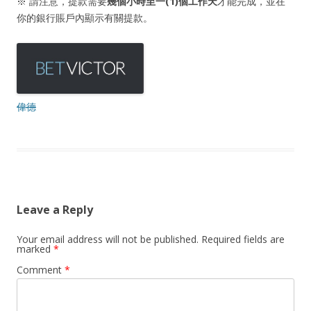
※ 請注意，提款需要
幾個小時至一(1)個工作天
才能完成，並在
你的銀行賬戶內顯示有關提款。
偉德
Leave a Reply
Your email address will not be published.
Required fields are
marked
*
Comment
*