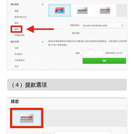
（４）提款選項