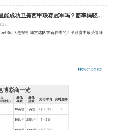
里能成功卫冕西甲联赛冠军吗？赔率揭晓…
3:32
bet365为您解析哪支球队在新赛季的西甲联赛中最受青睐！
Newer posts
→
色博彩商一览
聊天
最低
最低
支付时间
实时直播
小时服务）
存款
提款
10英镑
5英镑
1个工作日
○
10欧元
25欧元
1～2日