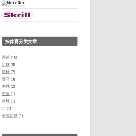
按体育分类文章
评述
(10)
足球
(9)
篮球
(7)
赛马
(3)
网球
(2)
游泳
(1)
冰球
(1)
F1
(1)
美式足球
(1)