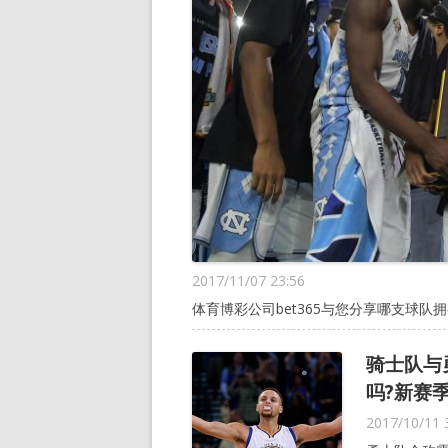
2017/11/07 23:56
体育博彩公司bet365与您分享哪支球队
骑士队与
吗?新赛季
2017/10/11 