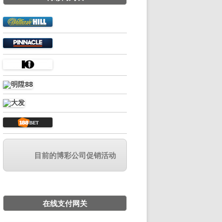
目前的博彩公司促销活动
在线支付网关