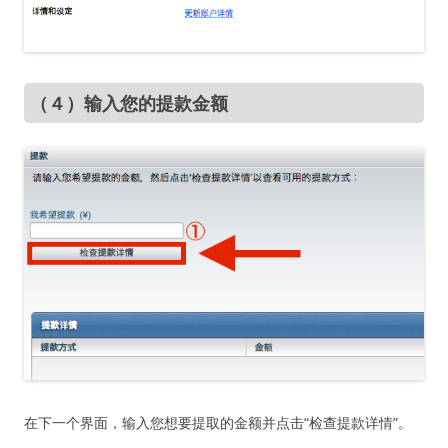
（４）输入您的提款金额
在下一个界面，输入您想要提取的金额并点击“检查提款详情”。