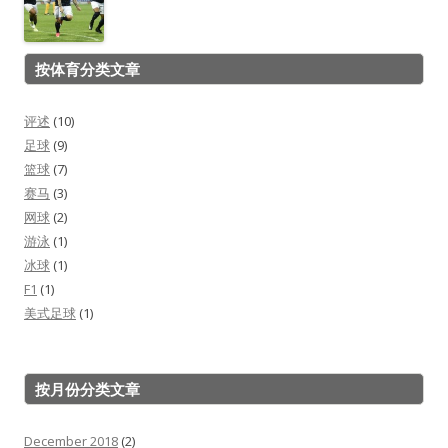
按体育分类文章
评述
(10)
足球
(9)
篮球
(7)
赛马
(3)
网球
(2)
游泳
(1)
冰球
(1)
F1
(1)
美式足球
(1)
按月份分类文章
December 2018
(2)