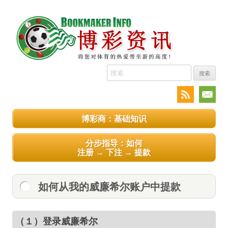
搜
索:
博彩商：基础知识
分步指导：如何
注册 → 下注 → 提款
如何从我的威廉希尔账户中提款
（１）登录威廉希尔