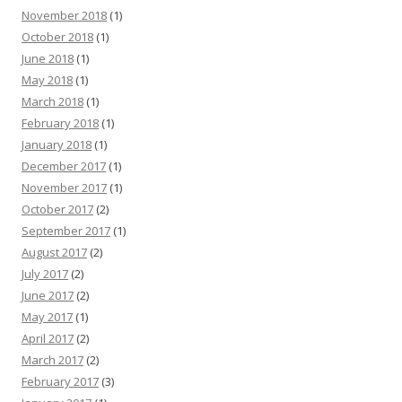
November 2018
(1)
October 2018
(1)
June 2018
(1)
May 2018
(1)
March 2018
(1)
February 2018
(1)
January 2018
(1)
December 2017
(1)
November 2017
(1)
October 2017
(2)
September 2017
(1)
August 2017
(2)
July 2017
(2)
June 2017
(2)
May 2017
(1)
April 2017
(2)
March 2017
(2)
February 2017
(3)