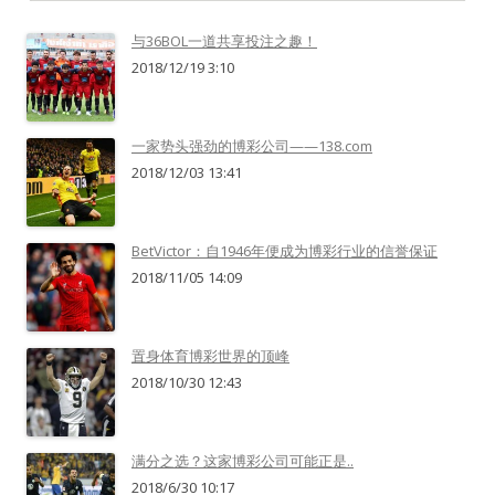
与36BOL一道共享投注之趣！
2018/12/19 3:10
一家势头强劲的博彩公司——138.com
2018/12/03 13:41
BetVictor：自1946年便成为博彩行业的信誉保证
2018/11/05 14:09
置身体育博彩世界的顶峰
2018/10/30 12:43
满分之选？这家博彩公司可能正是..
2018/6/30 10:17