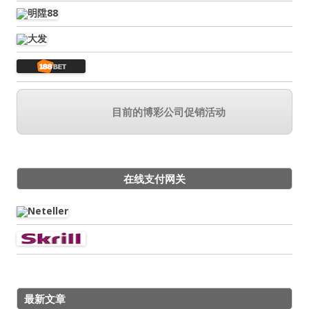
目前的博彩公司促销活动
在线支付网关
最新文章