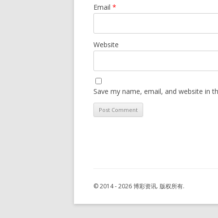
Email
*
Website
Save my name, email, and website in th
© 2014 - 2026 博彩资讯. 版权所有.