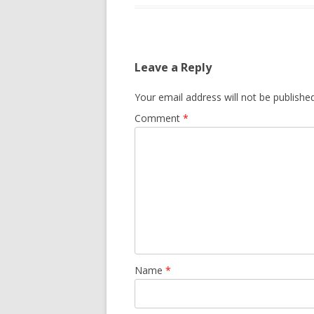
Leave a Reply
Your email address will not be published
Comment
*
Name
*