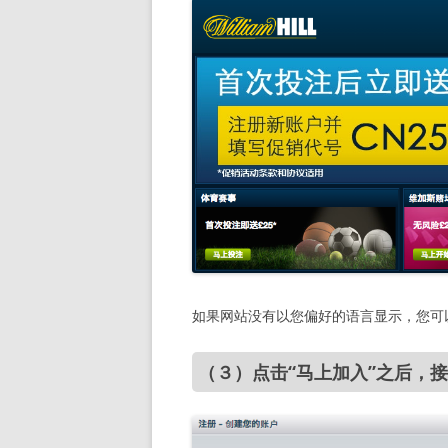
如果网站没有以您偏好的语言显示，您可
（３）点击“马上加入”之后，