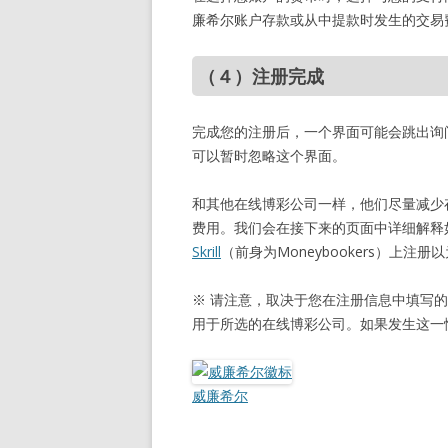
廉希尔账户存款或从中提款时发生的交易
（４）注册完成
完成您的注册后，一个界面可能会跳出询
可以暂时忽略这个界面。
和其他在线博彩公司一样，他们尽量减少
费用。我们会在接下来的页面中详细解释
Skrill
（前身为Moneybookers）上注
※ 请注意，取决于您在注册信息中填写的居住
用于所选的在线博彩公司。如果发生这一
威廉希尔