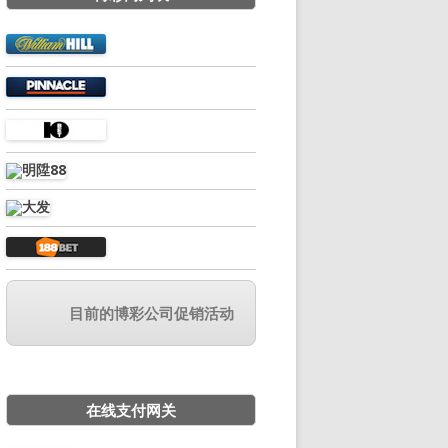
目前的博彩公司促销活动
在线支付网关