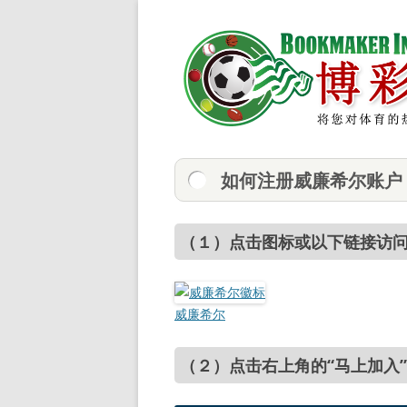
如何注册威廉希尔账户
（１）点击图标或以下链接访
威廉希尔
（２）点击右上角的“马上加入”