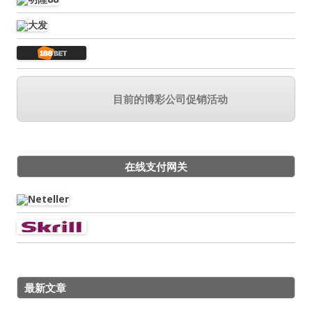
目前的博彩公司促销活动
在线支付网关
最新文章