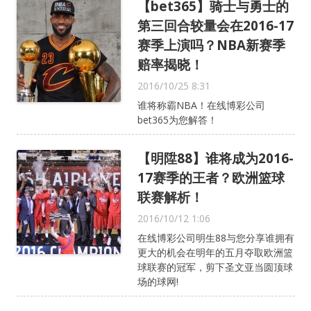
【bet365】骑士与勇士的
第三回合较量会在2016-17
赛季上演吗？NBA新赛季
赔率揭晓！
2016/10/25 8:31
谁将称霸NBA！在线博彩公司
bet365为您解答！
【明陞88】谁将成为2016-
17赛季的王者？欧洲篮球
联赛解析！
2016/10/12 1:06
在线博彩公司明生88与您分享谁拥有
更大的机会在明年的五月夺取欧洲篮
球联赛的冠军，剪下圣文亚当圆顶球
场的球网!