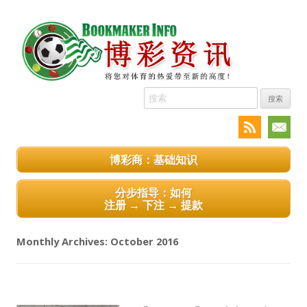
搜
索:
博彩商：基础知识
分步指导：如何
注册 → 下注 → 提款
Monthly Archives:
October 2016