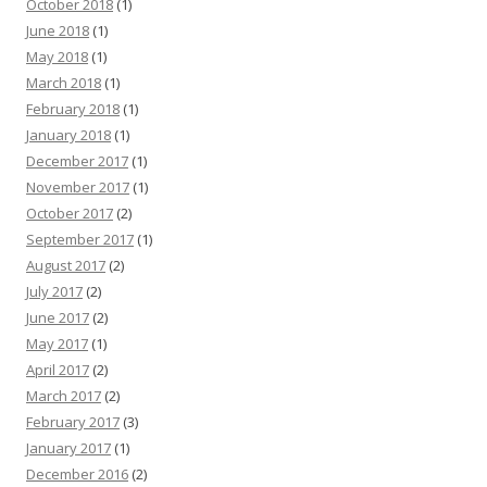
October 2018
(1)
June 2018
(1)
May 2018
(1)
March 2018
(1)
February 2018
(1)
January 2018
(1)
December 2017
(1)
November 2017
(1)
October 2017
(2)
September 2017
(1)
August 2017
(2)
July 2017
(2)
June 2017
(2)
May 2017
(1)
April 2017
(2)
March 2017
(2)
February 2017
(3)
January 2017
(1)
December 2016
(2)