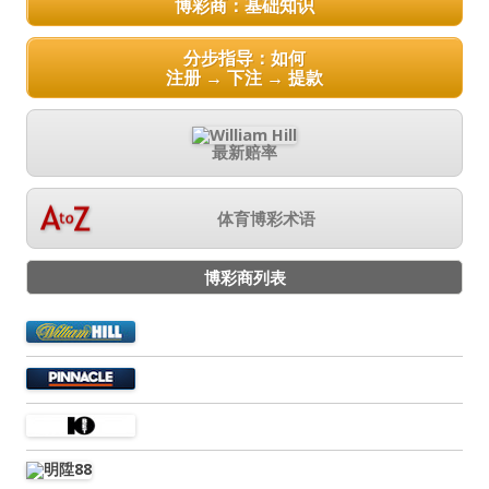
博彩商：基础知识
分步指导：如何
注册 → 下注 → 提款
最新赔率
体育博彩术语
博彩商列表