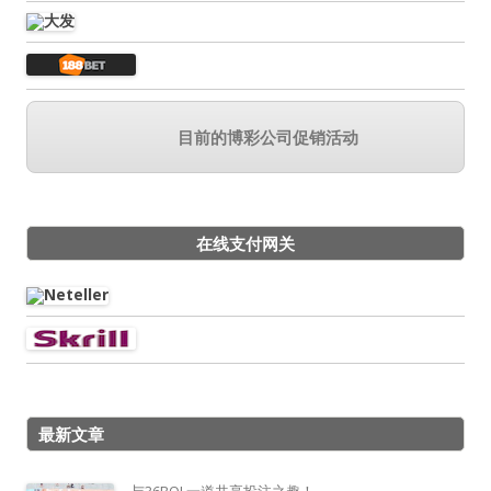
目前的博彩公司促销活动
在线支付网关
最新文章