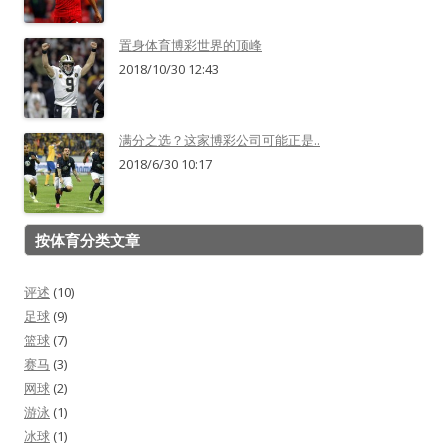
置身体育博彩世界的顶峰
2018/10/30 12:43
满分之选？这家博彩公司可能正是..
2018/6/30 10:17
按体育分类文章
评述
(10)
足球
(9)
篮球
(7)
赛马
(3)
网球
(2)
游泳
(1)
冰球
(1)