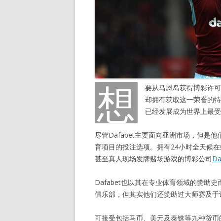
想
要从马恩岛获得博彩许可
却拥有获取这一荣誉的特
已经发展成为世界上最
尽管Dafabet主要面向亚洲市场，但是
育项目的投注选项。拥有24小时全天候
甚至真人现场发牌赌场游戏的博彩公司
Da
Dafabet也以其在专业体育领域的赞助
俱乐部，但其实他们还赞助过大师赛及于
可接受包括马币、美元及泰铢等九种货币的