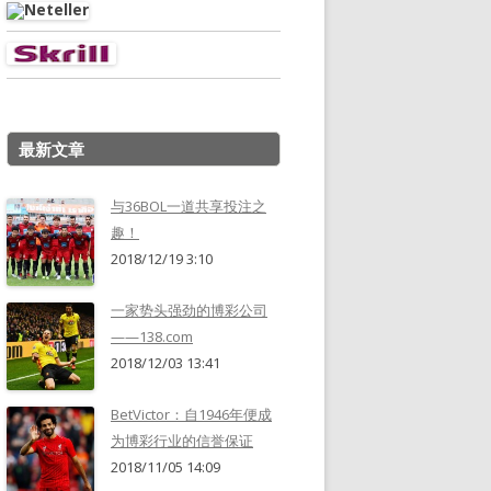
最新文章
与36BOL一道共享投注之
趣！
2018/12/19 3:10
一家势头强劲的博彩公司
——138.com
2018/12/03 13:41
BetVictor：自1946年便成
为博彩行业的信誉保证
2018/11/05 14:09