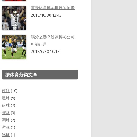
置身体育博彩世界的顶峰
2018/10/30 12:43
满分之选？这家博彩公司
可能正是..
2018/6/30 10:17
按体育分类文章
评述
(10)
足球
(9)
篮球
(7)
赛马
(3)
网球
(2)
游泳
(1)
冰球
(1)