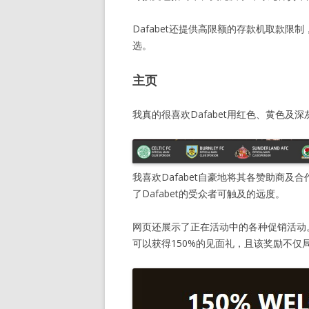
Dafabet还提供高限额的存款机取款限
选。
主页
我真的很喜欢Dafabet用红色、黄色
我喜欢Dafabet自豪地将其各赞助商
了Dafabet的受众者可触及的远度。
网页还展示了正在活动中的各种促销活动。
可以获得150%的见面礼，且该奖励不仅