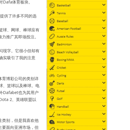
Dafa体育板块。
面提供了许多不同的选
篮球、网球、棒球应有
在极力推广其即场投注。
闪现字。它很小但却有
确实吸引了我的注意
它体育博彩公司的类别详
球、篮球以及棒球。电
afabet也为其用户
ta 2、英雄联盟以
投注类别，但是我喜欢他
t主要面向亚洲市场，但