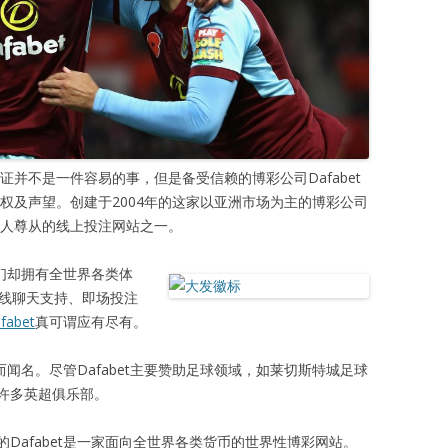
证并不是一件容易的事，但是备受信赖的博彩公司Dafabet
权及声望。创建于2004年的这家以亚洲市场为主的博彩公司
受人尊从的线上投注网站之一。
他们却拥有全世界各类体
在线聊天支持、即场投注
fabet
真可谓应有尽有。
史而闻名。尽管Dafabet主要赞助足球领域，如莱切斯特城足球
许多英超俱乐部。
Dafabet是一家面向全世界各类货币的世界性博彩网站。