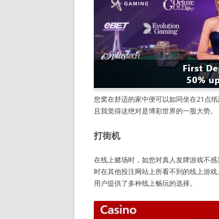
您窝在舒适的家中便可以如同坐在21点
且我觉得这绝对是博彩世界的一股大势。
打街机
在线上赌场时，如您对真人发牌游戏不感
时在其他投注网站上所看不到的线上游戏。
用户提供了多种线上畅玩的选择。