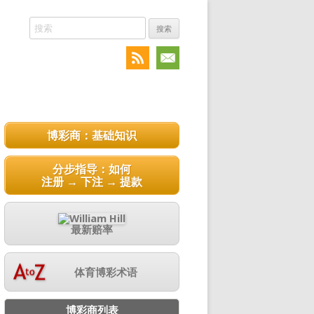
搜
索:
博彩商：基础知识
分步指导：如何
注册 → 下注 → 提款
最新赔率
体育博彩术语
博彩商列表