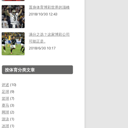
置身体育博彩世界的顶峰
2018/10/30 12:43
满分之选？这家博彩公司
可能正是..
2018/6/30 10:17
按体育分类文章
评述
(10)
足球
(9)
篮球
(7)
赛马
(3)
网球
(2)
游泳
(1)
冰球
(1)