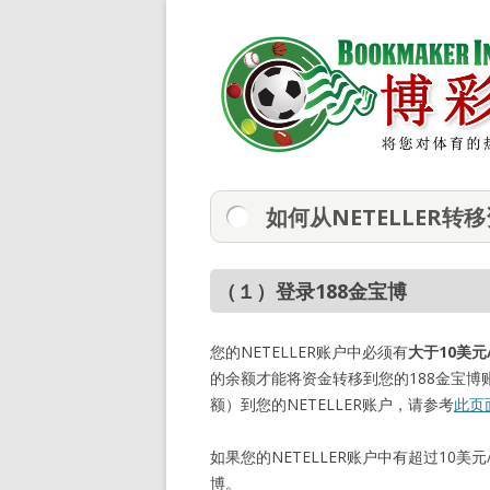
如何从NETELLER转
（１）登录188金宝博
您的NETELLER账户中必须有
大于10美元
的余额才能将资金转移到您的188金宝博账
额）到您的NETELLER账户，请参考
此页
如果您的NETELLER账户中有超过10美
博。