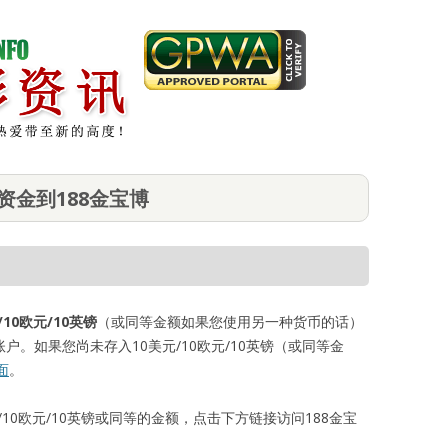
移资金到188金宝博
/10欧元/10英镑
（或同等金额如果您使用另一种货币的话）
户。如果您尚未存入10美元/10欧元/10英镑（或同等金
面
。
元/10欧元/10英镑或同等的金额，点击下方链接访问188金宝