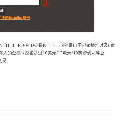
NETELLER账户ID或是NETELLER注册电子邮箱地址以及6位
要存入的金额（应当超过10美元/10欧元/10英镑或同等金
交易。