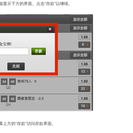
能显示下方的界面。点击“存款”以继续。
上方的“存款“访问存款界面。