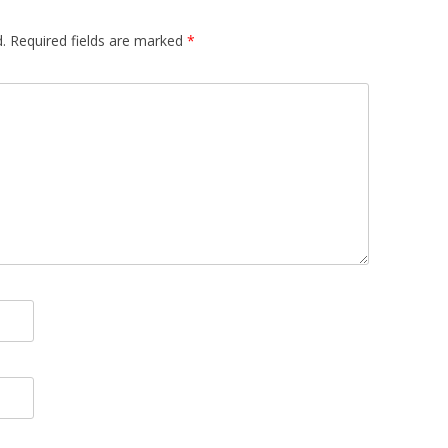
.
Required fields are marked
*