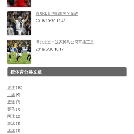
置身体育博彩世界的顶峰
2018/10/30 12:43
满分之选？这家博彩公司可能正是..
2018/6/30 10:17
按体育分类文章
评述
(10)
足球
(9)
篮球
(7)
赛马
(3)
网球
(2)
游泳
(1)
冰球
(1)