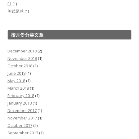
F1
(1)
美式足球
(1)
按月份分类文章
December 2018
(2)
November 2018
(1)
October 2018
(1)
June 2018
(1)
May 2018
(1)
March 2018
(1)
February 2018
(1)
January 2018
(1)
December 2017
(1)
November 2017
(1)
October 2017
(2)
September 2017
(1)