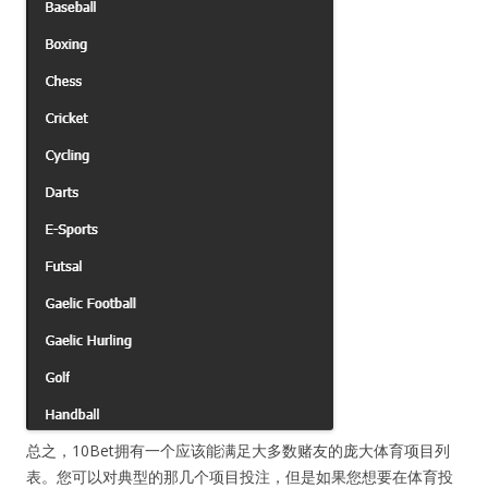
总之，10Bet拥有一个应该能满足大多数赌友的庞大体育项目列
表。您可以对典型的那几个项目投注，但是如果您想要在体育投