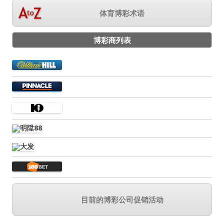
体育博彩术语
博彩商列表
目前的博彩公司促销活动