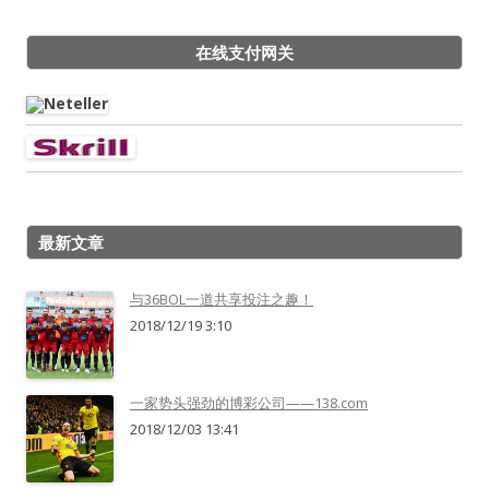
在线支付网关
最新文章
与36BOL一道共享投注之趣！
2018/12/19 3:10
一家势头强劲的博彩公司——138.com
2018/12/03 13:41