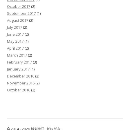
October 2017
(2)
September 2017
(1)
August 2017
(2)
July 2017
(2)
June 2017
(2)
May 2017
(1)
April 2017
(2)
March 2017
(2)
February 2017
(3)
January 2017
(1)
December 2016
(2)
November 2016
(2)
October 2016
(2)
© 2014 - 2026 博彩资讯. 版权所有.