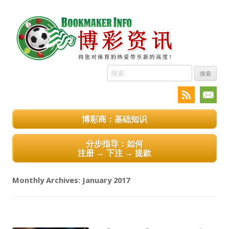
搜
索:
博彩商：基础知识
分步指导：如何
注册 → 下注 → 提款
Monthly Archives:
January 2017