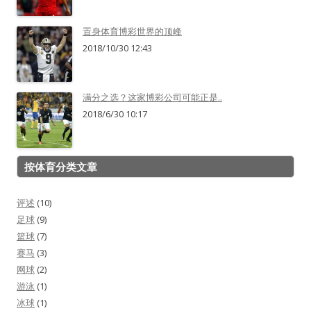
置身体育博彩世界的顶峰
2018/10/30 12:43
满分之选？这家博彩公司可能正是..
2018/6/30 10:17
按体育分类文章
评述
(10)
足球
(9)
篮球
(7)
赛马
(3)
网球
(2)
游泳
(1)
冰球
(1)