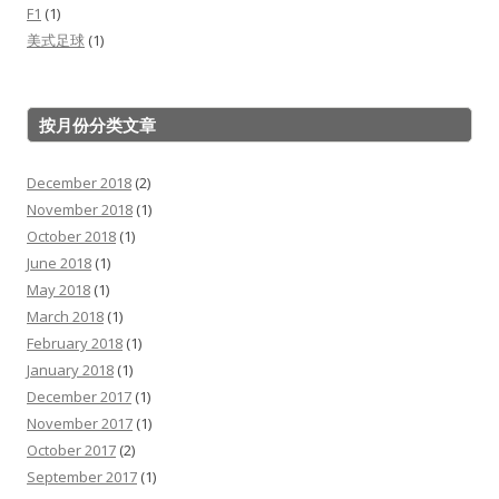
F1
(1)
美式足球
(1)
按月份分类文章
December 2018
(2)
November 2018
(1)
October 2018
(1)
June 2018
(1)
May 2018
(1)
March 2018
(1)
February 2018
(1)
January 2018
(1)
December 2017
(1)
November 2017
(1)
October 2017
(2)
September 2017
(1)