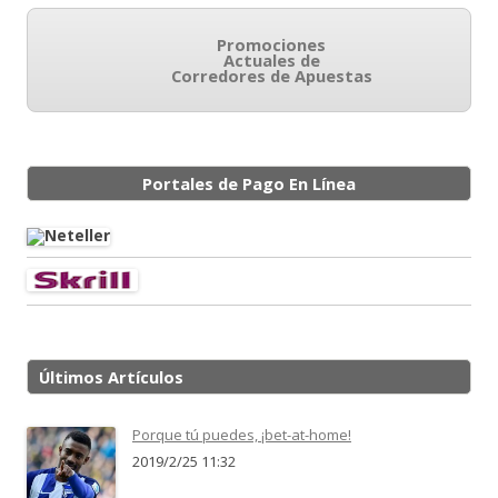
Promociones
Actuales de
Corredores de Apuestas
Portales de Pago En Línea
Últimos Artículos
Porque tú puedes, ¡bet-at-home!
2019/2/25 11:32