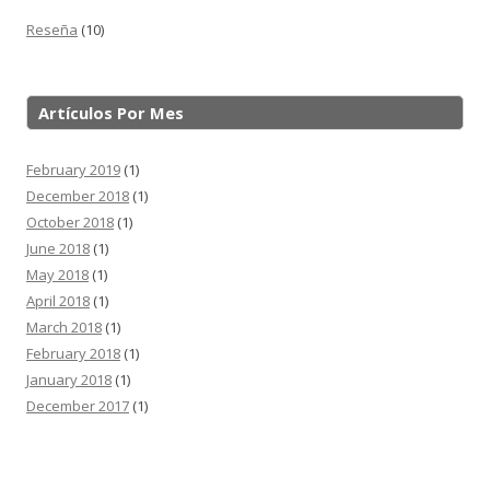
Reseña
(10)
Artículos Por Mes
February 2019
(1)
December 2018
(1)
October 2018
(1)
June 2018
(1)
May 2018
(1)
April 2018
(1)
March 2018
(1)
February 2018
(1)
January 2018
(1)
December 2017
(1)