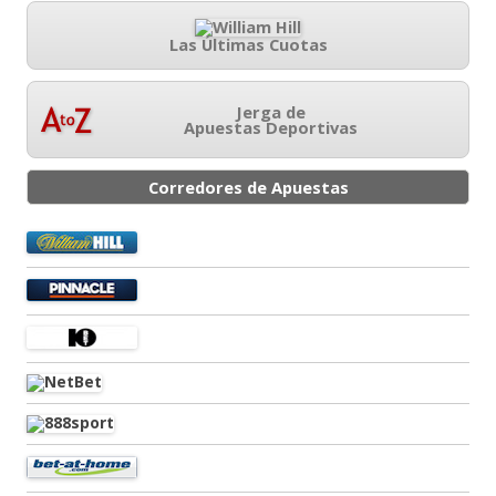
Las Últimas Cuotas
Jerga de
Apuestas Deportivas
Corredores de Apuestas