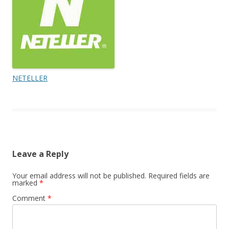
NETELLER
Leave a Reply
Your email address will not be published.
Required fields are
marked
*
Comment
*