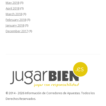
May 2018
(1)
April 2018
(1)
March 2018
(1)
February 2018
(1)
January 2018
(1)
December 2017
(1)
© 2014 - 2026 Información de Corredores de Apuestas. Todos los
Derechos Reservados.