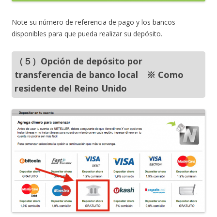
Note su número de referencia de pago y los bancos
disponibles para que pueda realizar su depósito.
（５）Opción de depósito por
transferencia de banco local ※ Como
residente del Reino Unido