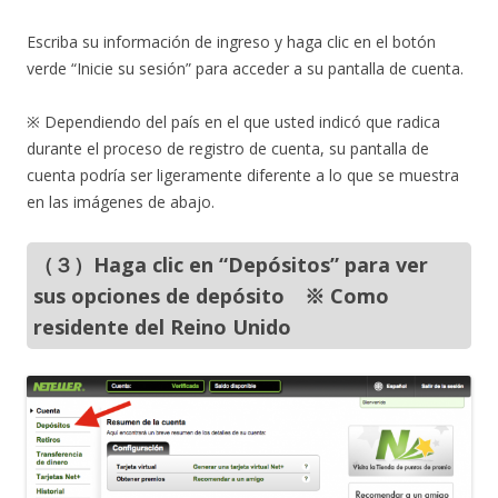
Escriba su información de ingreso y haga clic en el botón
verde “Inicie su sesión” para acceder a su pantalla de cuenta.
※ Dependiendo del país en el que usted indicó que radica
durante el proceso de registro de cuenta, su pantalla de
cuenta podría ser ligeramente diferente a lo que se muestra
en las imágenes de abajo.
（３）Haga clic en “Depósitos” para ver
sus opciones de depósito ※ Como
residente del Reino Unido