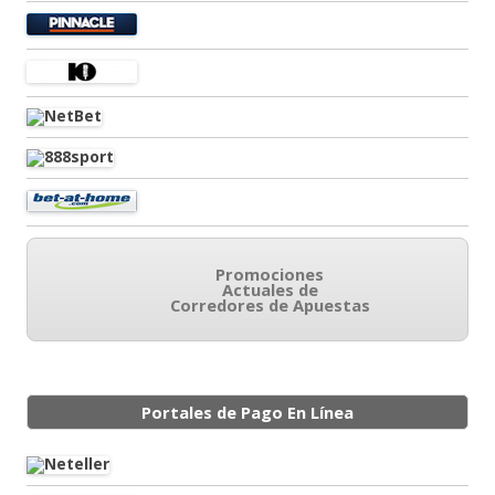
Promociones
Actuales de
Corredores de Apuestas
Portales de Pago En Línea