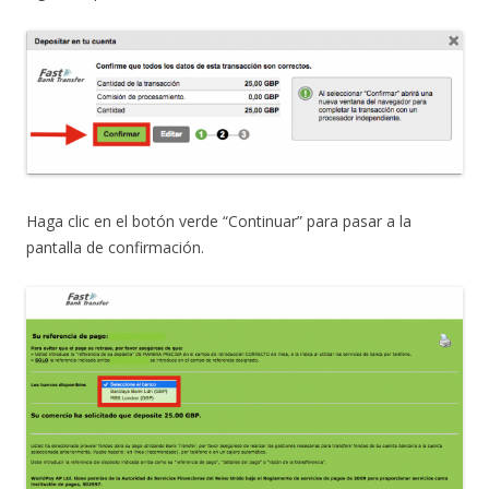
Haga clic en el botón verde “Continuar” para pasar a la
pantalla de confirmación.