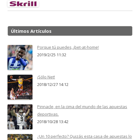
Últimos Artículos
Porque tú puedes, ¡bet-at-home!
2019/2/25 11:32
¡Sólo Net!
2018/12/27 14:12
Pinnacle, en la cima del mundo de las apuestas
deportivas.
2018/10/28 13:42
¿Un 10 perfecto? Quizás esta casa de apuestas lo