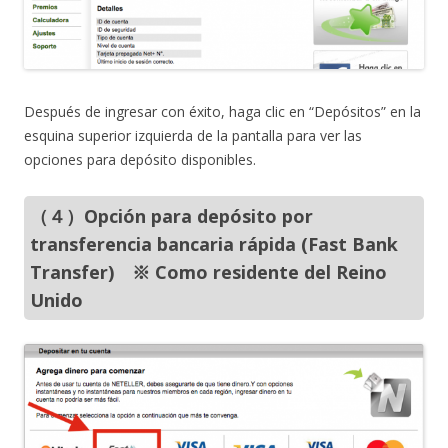
Después de ingresar con éxito, haga clic en “Depósitos” en la
esquina superior izquierda de la pantalla para ver las
opciones para depósito disponibles.
（４）Opción para depósito por
transferencia bancaria rápida (Fast Bank
Transfer) ※ Como residente del Reino
Unido