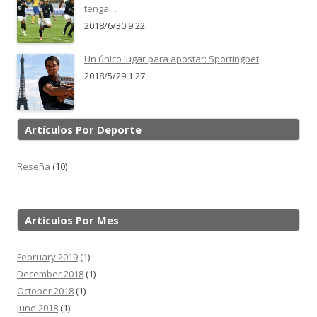
tenga…
2018/6/30 9:22
Un único lugar para apostar: Sportingbet
2018/5/29 1:27
Artículos Por Deporte
Reseña
(10)
Artículos Por Mes
February 2019
(1)
December 2018
(1)
October 2018
(1)
June 2018
(1)