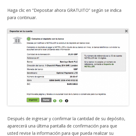
Haga clic en “Depositar ahora GRATUITO” según se indica
para continuar.
Después de ingresar y confirmar la cantidad de su depósito,
aparecerá una última pantalla de confirmación para que
usted revise la información para que pueda realizar su