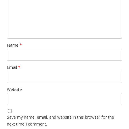
Name
*
Email
*
Website
Save my name, email, and website in this browser for the
next time I comment.