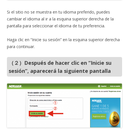
Si el sitio no se muestra en tu idioma preferido, puedes
cambiar el idioma al ir a la esquina superior derecha de la
pantalla para seleccionar el idioma de tu preferencia.
Haga clic en “Inicie su sesión” en la esquina superior derecha
para continuar.
（２）Después de hacer clic en “Inicie su
sesión”, aparecerá la siguiente pantalla