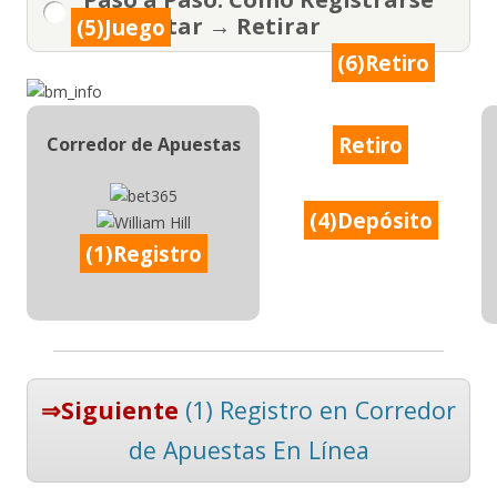
→ Apostar → Retirar
(5)Juego
(6)Retiro
Retiro
Corredor de Apuestas
(4)Depósito
(1)Registro
⇒Siguiente
(1) Registro en Corredor
de Apuestas En Línea