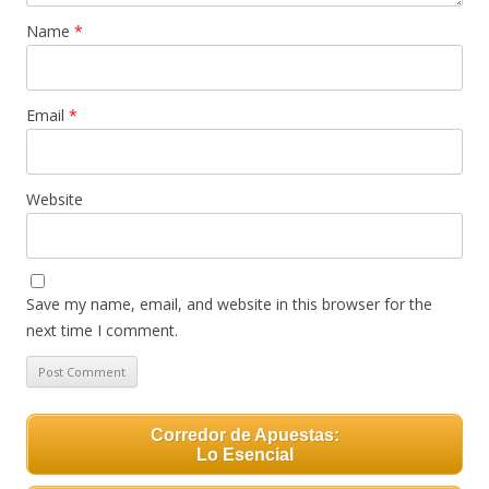
Name
*
Email
*
Website
Save my name, email, and website in this browser for the
next time I comment.
Corredor de Apuestas:
Lo Esencial