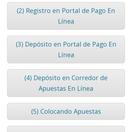
(2) Registro en Portal de Pago En
Línea
(3) Depósito en Portal de Pago En
Línea
(4) Depósito en Corredor de
Apuestas En Línea
(5) Colocando Apuestas