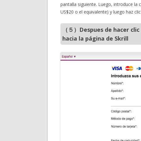
pantalla siguiente. Luego, introduce la
US$20 o el equivalente) y luego haz clic
（５）Despues de hacer clic e
hacia la página de Skrill