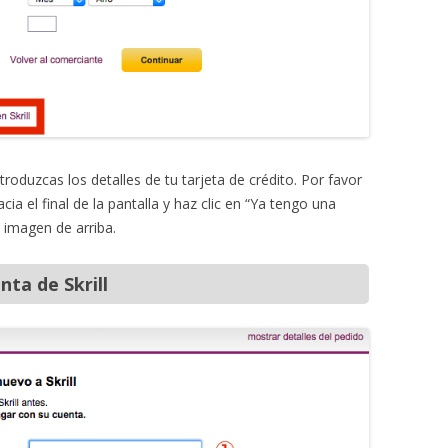
troduzcas los detalles de tu tarjeta de crédito. Por favor
a el final de la pantalla y haz clic en “Ya tengo una
 imagen de arriba.
ta de Skrill