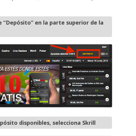
“Depósito” en la parte superior de la
ito disponibles, selecciona Skrill