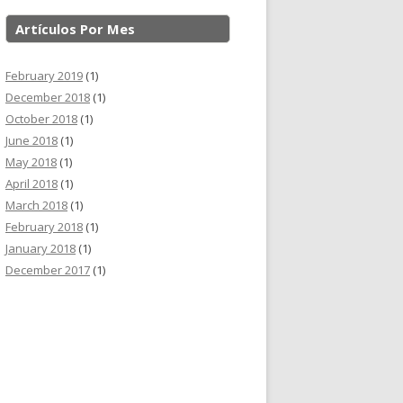
Artículos Por Mes
February 2019
(1)
December 2018
(1)
October 2018
(1)
June 2018
(1)
May 2018
(1)
April 2018
(1)
March 2018
(1)
February 2018
(1)
January 2018
(1)
December 2017
(1)