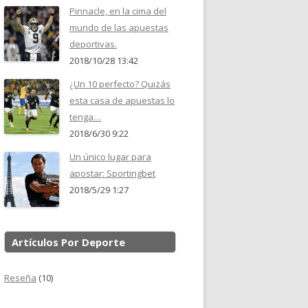
Pinnacle, en la cima del
mundo de las apuestas
deportivas.
2018/10/28 13:42
¿Un 10 perfecto? Quizás
esta casa de apuestas lo
tenga…
2018/6/30 9:22
Un único lugar para
apostar: Sportingbet
2018/5/29 1:27
Artículos Por Deporte
Reseña
(10)