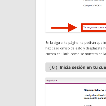
En la siguiente página, te pedirán que in
haz caso omiso de esto y desplázate haci
cuenta en Skrill” como se muestra en la
（６）Inicia sesión en tu cuen