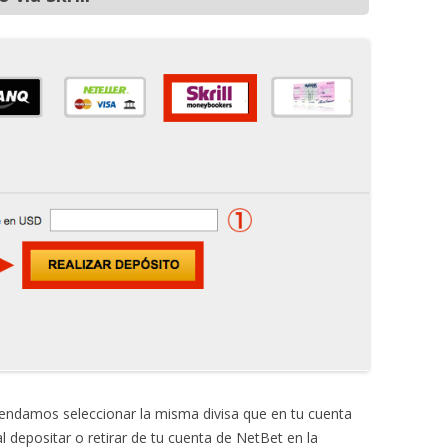
mendamos seleccionar la misma divisa que en tu cuenta
al depositar o retirar de tu cuenta de NetBet en la