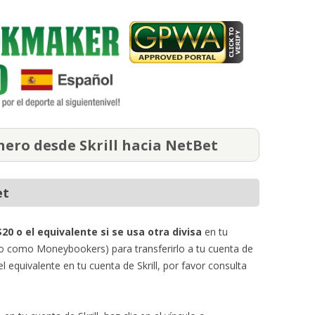
ero desde Skrill hacia NetBet
et
0 o el equivalente si se usa otra divisa
en tu
do como Moneybookers) para transferirlo a tu cuenta de
 equivalente en tu cuenta de Skrill, por favor consulta