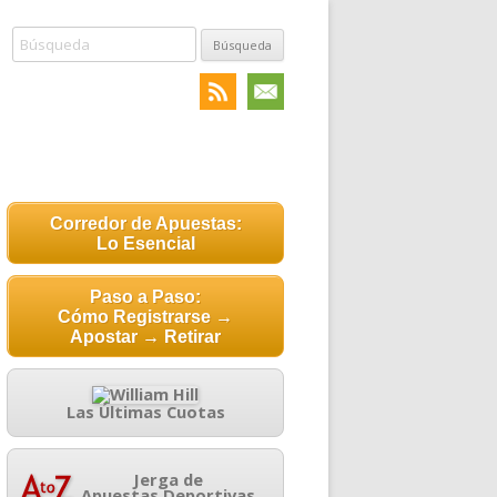
Búsqueda:
Corredor de Apuestas:
Lo Esencial
Paso a Paso:
Cómo Registrarse →
Apostar → Retirar
Las Últimas Cuotas
Jerga de
Apuestas Deportivas