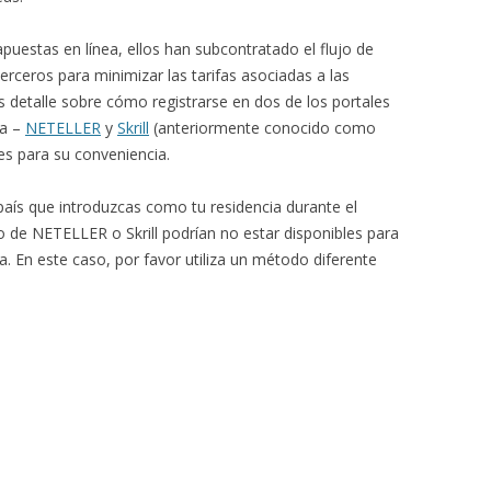
uestas en línea, ellos han subcontratado el flujo de
erceros para minimizar las tarifas asociadas a las
detalle sobre cómo registrarse en dos de los portales
ia –
NETELLER
y
Skrill
(anteriormente conocido como
es para su conveniencia.
aís que introduzcas como tu residencia durante el
o de NETELLER o Skrill podrían no estar disponibles para
. En este caso, por favor utiliza un método diferente