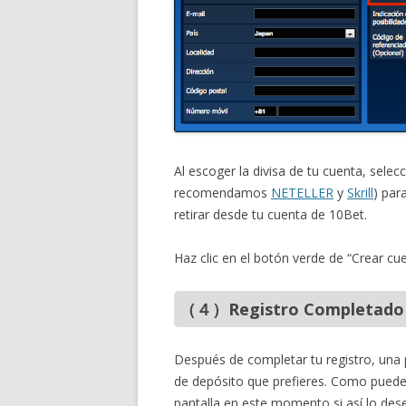
Al escoger la divisa de tu cuenta, selec
recomendamos
NETELLER
y
Skrill
) par
retirar desde tu cuenta de 10Bet.
Haz clic en el botón verde de “Crear cu
（４）Registro Completado
Después de completar tu registro, una
de depósito que prefieres. Como puedes
pantalla en este momento si así lo des