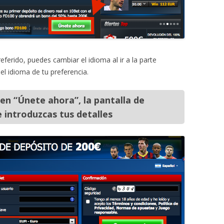
referido, puedes cambiar el idioma al ir a la parte
 el idioma de tu preferencia.
n “Únete ahora”, la pantalla de
 introduzcas tus detalles