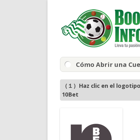
Cómo Abrir una Cue
（１）Haz clic en el logotipo 
10Bet