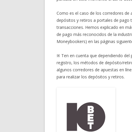
Como es el caso de los corredores de ap
depósitos y retiros a portales de pago t
transacciones. Hemos explicado en más 
de pago más reconocidos de la industr
Moneybookers) en las páginas siguient
※ Ten en cuenta que dependiendo del p
registro, los métodos de depósito/retir
algunos corredores de apuestas en línea
para realizar los depósitos y retiros.