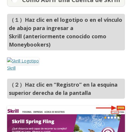
（１）Haz clic en el logotipo o en el vínculo
de abajo para ingresar a
Skrill (anteriormente conocido como
Moneybookers)
Skrill
（２）Haz clic en “Registro” en la esquina
superior derecha de la pantalla