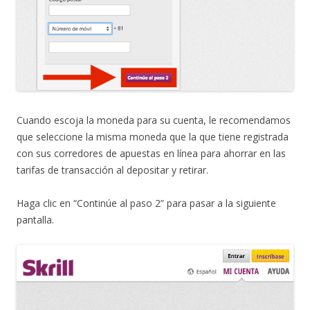
Cuando escoja la moneda para su cuenta, le recomendamos
que seleccione la misma moneda que la que tiene registrada
con sus corredores de apuestas en línea para ahorrar en las
tarifas de transacción al depositar y retirar.
Haga clic en “Continúe al paso 2” para pasar a la siguiente
pantalla.