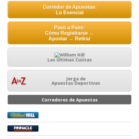
Corredor de Apuestas:
Lo Esencial
Paso a Paso:
Cómo Registrarse →
Apostar → Retirar
Las Últimas Cuotas
Jerga de
Apuestas Deportivas
Corredores de Apuestas