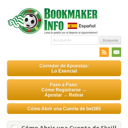
Búsqueda:
Corredor de Apuestas:
Lo Esencial
Paso a Paso:
Cómo Registrarse →
Apostar → Retirar
Cómo Abrir una Cuenta de bet365
Cómo Abrir una Cuenta de Skrill