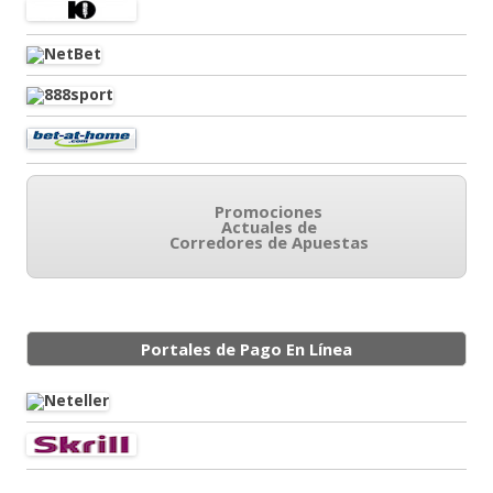
Promociones
Actuales de
Corredores de Apuestas
Portales de Pago En Línea