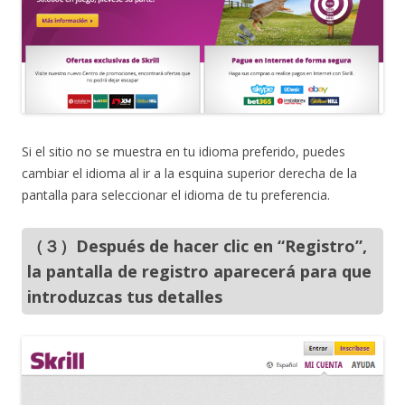
Si el sitio no se muestra en tu idioma preferido, puedes
cambiar el idioma al ir a la esquina superior derecha de la
pantalla para seleccionar el idioma de tu preferencia.
（３）Después de hacer clic en “Registro”,
la pantalla de registro aparecerá para que
introduzcas tus detalles