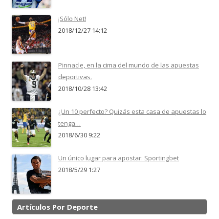
¡Sólo Net!
2018/12/27 14:12
Pinnacle, en la cima del mundo de las apuestas
deportivas.
2018/10/28 13:42
¿Un 10 perfecto? Quizás esta casa de apuestas lo
tenga…
2018/6/30 9:22
Un único lugar para apostar: Sportingbet
2018/5/29 1:27
Artículos Por Deporte