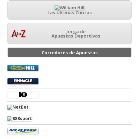
Las Últimas Cuotas
Jerga de
Apuestas Deportivas
Corredores de Apuestas