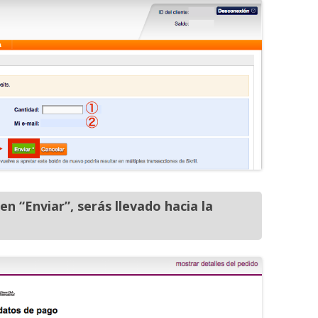
 “Enviar”, serás llevado hacia la