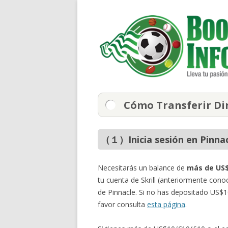
Cómo Transferir Din
（１）Inicia sesión en Pinna
Necesitarás un balance de
más de US$1
tu cuenta de Skrill (anteriormente con
de Pinnacle. Si no has depositado US$10
favor consulta
esta página
.