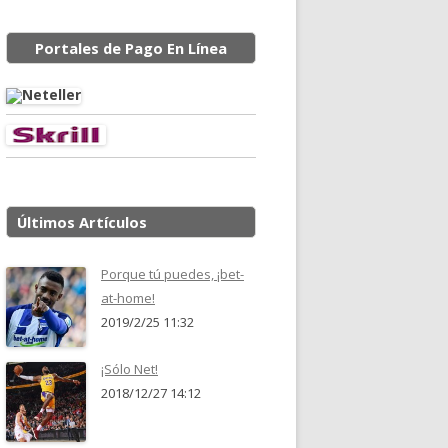
Portales de Pago En Línea
Últimos Artículos
Porque tú puedes, ¡bet-
at-home!
2019/2/25 11:32
¡Sólo Net!
2018/12/27 14:12