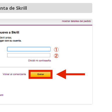
ta de Skrill