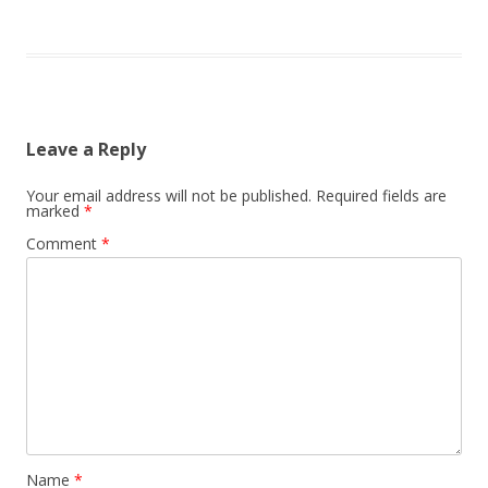
Leave a Reply
Your email address will not be published.
Required fields are
marked
*
Comment
*
Name
*