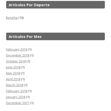
Artículos Por Deporte
Reseña
(10)
Artículos Por Mes
February 2019
(1)
December 2018
(1)
October 2018
(1)
June 2018
(1)
May 2018
(1)
April 2018
(1)
March 2018
(1)
February 2018
(1)
January 2018
(1)
December 2017
(1)