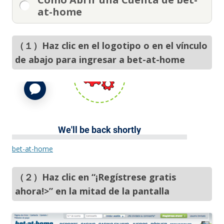
at-home
（１）Haz clic en el logotipo o en el vínculo
de abajo para ingresar a bet-at-home
bet-at-home
（２）Haz clic en “¡Regístrese gratis
ahora!>” en la mitad de la pantalla