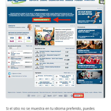
Si el sitio no se muestra en tu idioma preferido, puedes