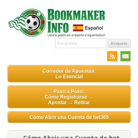
Búsqueda:
Corredor de Apuestas:
Lo Esencial
Paso a Paso:
Cómo Registrarse →
Apostar → Retirar
Cómo Abrir una Cuenta de bet365
Cómo Abrir una Cuenta de bet-