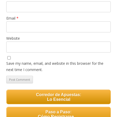
Email
*
Website
Save my name, email, and website in this browser for the
next time I comment.
Corredor de Apuestas:
Lo Esencial
Paso a Paso:
Cómo Registrarse →