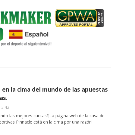
, en la cima del mundo de las apuestas
as.
13:42
ndo las mejores cuotas?¡La página web de la casa de
ortivas Pinnacle está en la cima por una razón!