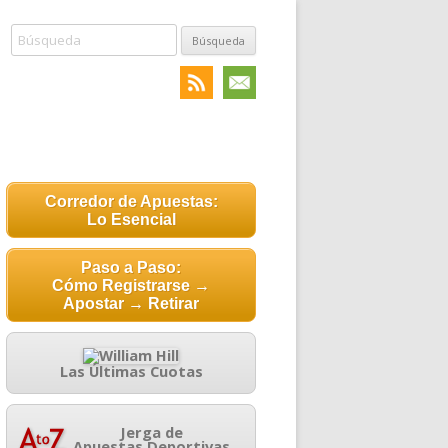
Búsqueda:
Corredor de Apuestas:
Lo Esencial
Paso a Paso:
Cómo Registrarse →
Apostar → Retirar
Las Últimas Cuotas
Jerga de
Apuestas Deportivas