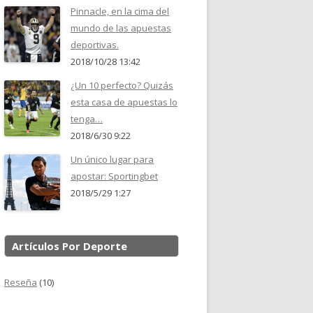
Pinnacle, en la cima del
mundo de las apuestas
deportivas.
2018/10/28 13:42
¿Un 10 perfecto? Quizás
esta casa de apuestas lo
tenga…
2018/6/30 9:22
Un único lugar para
apostar: Sportingbet
2018/5/29 1:27
Artículos Por Deporte
Reseña
(10)