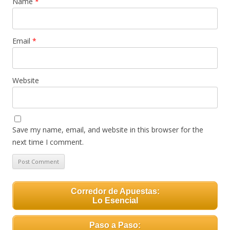
Name
*
Email
*
Website
Save my name, email, and website in this browser for the
next time I comment.
Corredor de Apuestas:
Lo Esencial
Paso a Paso: