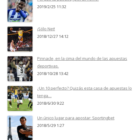
2019/2/25 11:32
¡Sólo Net!
2018/12/27 14:12
Pinnacle, en la cima del mundo de las apuestas
deportivas.
2018/10/28 13:42
¿Un 10 perfecto? Quizás esta casa de apuestas lo
tenga…
2018/6/30 9:22
Un único lugar para apostar: Sportingbet
2018/5/29 1:27