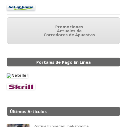
Promociones
Actuales de
Corredores de Apuestas
Portales de Pago En Línea
Últimos Artículos
Porque tú puedes, ¡bet-at-home!