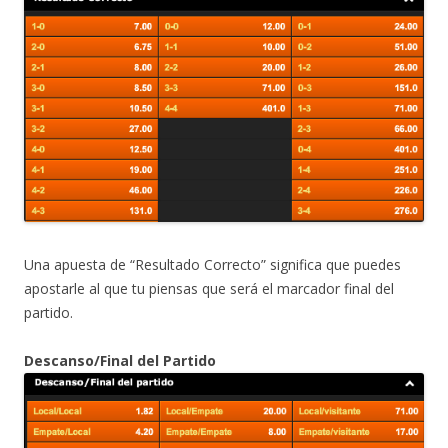
Una apuesta de “Resultado Correcto” significa que puedes
apostarle al que tu piensas que será el marcador final del
partido.
Descanso/Final del Partido