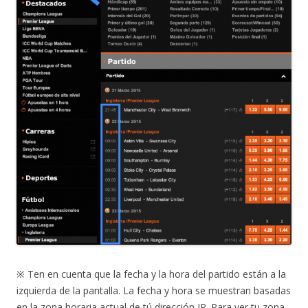
※ Ten en cuenta que la fecha y la hora del partido están a la
izquierda de la pantalla. La fecha y hora se muestran basadas
en la zona horaria actual de tú dirección IP. Para ver tu zona