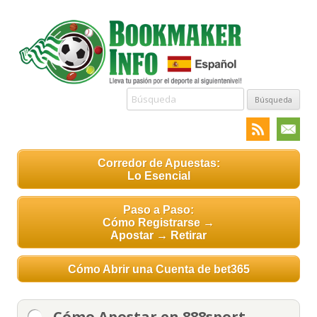
Búsqueda:
Corredor de Apuestas:
Lo Esencial
Paso a Paso:
Cómo Registrarse →
Apostar → Retirar
Cómo Abrir una Cuenta de bet365
Cómo Apostar en 888sport