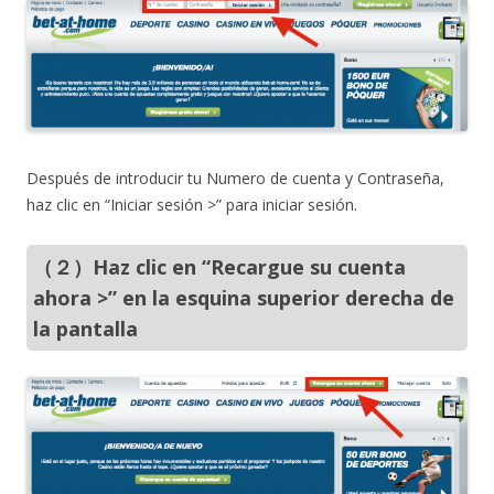
Después de introducir tu Numero de cuenta y Contraseña,
haz clic en “Iniciar sesión >” para iniciar sesión.
（２）Haz clic en “Recargue su cuenta
ahora >” en la esquina superior derecha de
la pantalla