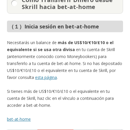
Skrill hacia bet-at-home
（１）Inicia sesión en bet-at-home
Necesitarás un balance de
más de US$10/€10/£10 o el
equivalente si se usa otra divisa
en tu cuenta de Skrill
(anteriormente conocido como Moneybookers) para
transferirlo a tu cuenta de bet-at-home. Si no has depositado
US$10/€10/£10 o el equivalente en tu cuenta de Skrill, por
favor consulta
esta página
.
Si tienes más de US$10/€10/£10 o el equivalente en tu
cuenta de Skrill, haz clic en el vínculo a continuación para
acceder a bet-at-home.
bet-at-home