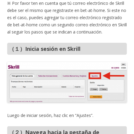
※ Por favor ten en cuenta que tú correo electrónico de Skrill
debe ser el mismo que registraste en bet-at-home. Si este no
es el caso, puedes agregar tu correo electrónico registrado
de bet-at-home como un segundo correo electrónico en Skrill
al seguir los pasos que se indican a continuación.
（１）Inicia sesión en Skrill
Luego de iniciar sesión, haz clic en “Ajustes”.
（２）Navega hacia la pestaña de