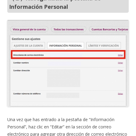
Información Personal
Una vez que has entrado a la pestaña de “Información
Personal”, haz clic en “Editar” en la sección de correo
electrónico para agregar otra dirección de correo electrónico