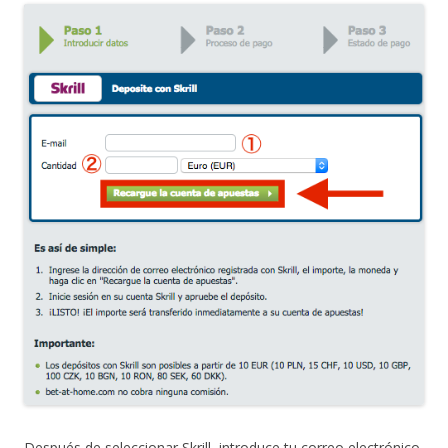
Después de seleccionar Skrill, introduce tu correo electrónico