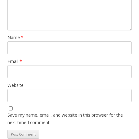
Name
*
Email
*
Website
Save my name, email, and website in this browser for the
next time I comment.