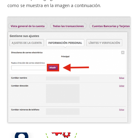
como se muestra en la imagen a continuación.