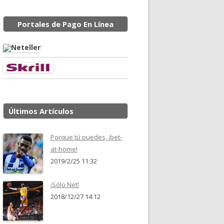
Portales de Pago En Línea
Últimos Artículos
Porque tú puedes, ¡bet-
at-home!
2019/2/25 11:32
¡Sólo Net!
2018/12/27 14:12