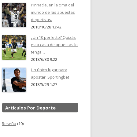
Pinnacle, en la cima del
mundo de las apuestas
deportivas.
2018/10/28 13:42
¿Un 10 perfecto? Quizás
esta casa de apuestas lo
tenga…
2018/6/30 9:22
Un único lugar para
apostar: Sportingbet
2018/5/29 1:27
Artículos Por Deporte
Reseña
(10)