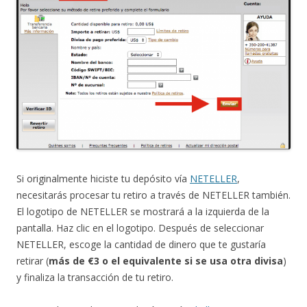
Si originalmente hiciste tu depósito vía
NETELLER
,
necesitarás procesar tu retiro a través de NETELLER también.
El logotipo de NETELLER se mostrará a la izquierda de la
pantalla. Haz clic en el logotipo. Después de seleccionar
NETELLER, escoge la cantidad de dinero que te gustaría
retirar (
más de €3 o el equivalente si se usa otra divisa
)
y finaliza la transacción de tu retiro.