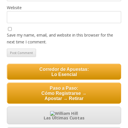
Website
Save my name, email, and website in this browser for the
next time I comment.
Corredor de Apuestas:
Lo Esencial
Paso a Paso:
Cómo Registrarse →
Apostar → Retirar
Las Últimas Cuotas